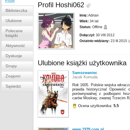
Profil
Profil
Hoshi062
Biblioteczka
Imię:
Adrian
Ulubione
Wiek:
34 lat
Status:
Offline
Polecane
książki
Dołączył:
30 VIII 2012
Ostatnio widziany:
23 III 2015
(
Aktywność
Dyskusje
Ulubione książki użytkownika
Grupy
Samozwaniec
Znajomi
Jacek Komuda
Rok 1605. Polskie wojska wkracz
Sąsiedzi
prawda historyczna! Opowieść o
porównywalnej z podbojami his
carów Moskwy, zwanej Trzecim Rz
Ocena użytkownika:
5.5
www.1939.com.pl