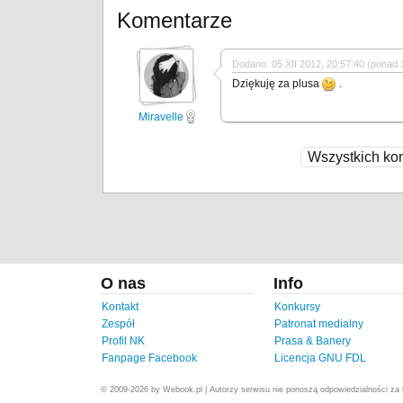
Komentarze
Dodano: 05 XII 2012, 20:57:40 (ponad 1
Dziękuję za plusa
.
Miravelle
Wszystkich ko
O nas
Info
Kontakt
Konkursy
Zespół
Patronat medialny
Profil NK
Prasa & Banery
Fanpage Facebook
Licencja GNU FDL
© 2009-2026 by Webook.pl | Autorzy serwisu nie ponoszą odpowiedzialności za