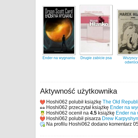
Ender na wygnaniu
Drugie zabicie psa
Wszyscy 
odwróc
Aktywność użytkownika
Hoshi062 polubił książkę
The Old Republ
Hoshi062 przeczytał książkę
Ender na wy
Hoshi062 ocenił na
4.5
książkę
Ender na
Hoshi062 polubił pisarza
Drew Karpyshy
Na profilu Hoshi062 dodano komentarz
05