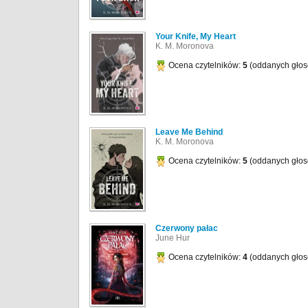
Your Knife, My Heart
K. M. Moronova
Ocena czytelników:
5
(oddanych gło
Leave Me Behind
K. M. Moronova
Ocena czytelników:
5
(oddanych gło
Czerwony pałac
June Hur
Ocena czytelników:
4
(oddanych gło