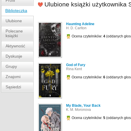
Profil
Ulubione książki użytkownika 
Biblioteczka
Ulubione
Haunting Adeline
H. D. Carlton
Polecane
książki
Ocena czytelników:
4
(oddanych gło
Aktywność
Dyskusje
God of Fury
Grupy
Rina Kent
Znajomi
Ocena czytelników:
6
(oddanych gło
Sąsiedzi
My Blade, Your Back
K. M. Moronova
Ocena czytelników:
5
(oddanych gło