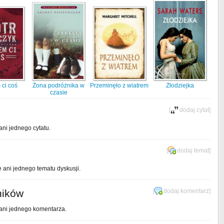
ci coś
Żona podróżnika w
Przeminęło z wiatrem
Złodziejka
czasie
[
dodaj cytat
]
ani jednego cytatu.
[
dodaj temat
]
e ani jednego tematu dyskusji.
ników
[
dodaj komentarz
]
 ani jednego komentarza.