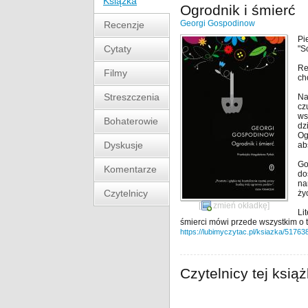
Książka
Ogrodnik i śmierć
Georgi Gospodinow
Recenzje
Pi
Cytaty
"S
Re
Filmy
ch
Streszczenia
Na
cz
ws
Bohaterowie
dz
Og
Dyskusje
ab
Go
Komentarze
do
na
Czytelnicy
ży
[
zmień okładkę
]
Li
śmierci mówi przede wszystkim o ty
https://lubimyczytac.pl/ksiazka/51763
Czytelnicy tej książ