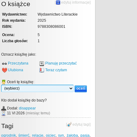
O książce
[
edytuj informacje
]
Wydawnictwo:
Wydawnictwo Literackie
Rok wydania:
2025
ISBN:
9788308086001
Ocena:
5
Liczba głosów:
1
Oznacz książkę jako:
Przeczytana
Planuję przeczytać
Ulubiona
Teraz czytam
Oceń tę książkę:
Kto dodał książkę do bazy?
Dodał:
disappear
11 VI 2026
(miesiąc temu)
Tagi
[
edytuj tagi
]
ogrodnik
,
śmierć
,
relacje
,
ojciec
,
syn
,
żałoba
,
pasja
,