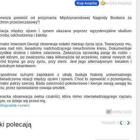
[
edytuj książkę
]
Kup książkę
erwsza powieść od przyznania Międzynarodowej Nagrody Bookera za
chron przeciwczasowy"!
lacja między ojcem i synem ukazana poprzez egzystencjalne studium
oroby, odchodzenia i żałoby.
rrator imieniem Georgi obserwuje ostatni miesiąc życia ojca. Towarzyszy mu,
uwa nad nim, świadomy nadchodzącego nieuchronnie kresu. Dokumentuje
zystkie drobne i istotne zdarzenia. Zwłaszcza ojcowską pasję do roślin –
ięki którym, po zwalczeniu raka kilkanaście lat wcześniej, nabrał nowych sił.
ród trzyma go przy życiu, przy ziemi. Jest jego alternatywnym światem i
solutnym lekarstwem.
spodinow luźnymi zapiskami z utraty buduje historię uniwersalnego
świadczenia relacji między ojcem i synem. Choć to opowieść o przemijaniu,
rrator patrzy szerzej. Bada zależności pokoleniowe i kieruje swoją uwagę ku
ciu; przez opowiadanie oswaja smutek.
teracka obserwacja pełna czułości, która mimo obezwładniającego ciężaru
m, co dzieje się przed nią.
83/ogrodnik-i-smierc
[
edytuj opis
]
ki polecają
Przewiń: [
] [
]