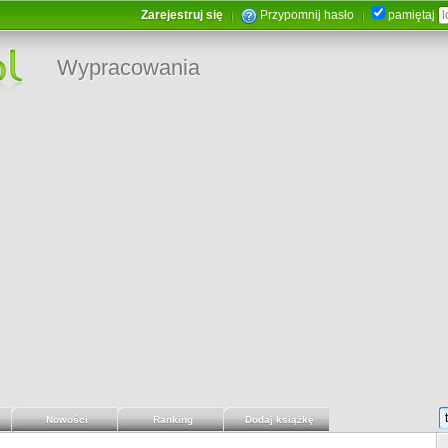
Zarejestruj się
Przypomnij hasło
pamiętaj
Wypracowania
Nowości
Ranking
Dodaj książkę