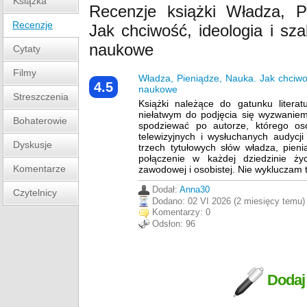
Książka
Recenzje książki Władza, P
Recenzje
Jak chciwość, ideologia i sz
naukowe
Cytaty
Filmy
Władza, Pieniądze, Nauka. Jak chciwo
4.5
naukowe
Streszczenia
Książki należące do gatunku litera
niełatwym do podjęcia się wyzwanie
Bohaterowie
spodziewać po autorze, którego o
telewizyjnych i wysłuchanych audyc
Dyskusje
trzech tytułowych słów władza, pie
połączenie w każdej dziedzinie ży
Komentarze
zawodowej i osobistej. Nie wykluczam t
Dodał:
Anna30
Czytelnicy
Dodano:
02 VI 2026 (2 miesięcy temu)
Komentarzy:
0
Odsłon:
96
Dodaj