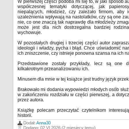
W pierwszej części podoba mi się to, w jaki sposób aut
współczesnej tematyki dotyczącej, jak papiero
niepalących, młodzież, czy zależało firmom, aby 
uzależnienia wpływają na nastolatków, czy są one za
nie, co one znaczą tak naprawdę dla młodzieży zmagaj
może jest dla nich dostrzegalna bardziej rodzina,
wychowuje.
W pozostałych drugiej i trzeciej części autor zaprasz
ideologii i władzy, pycha i błąd. Chce uświadomić n
ich zniszczenie, czy istnieje ponowna szansa na ich n
Przedstawione zostały przykłady, lecz są one 
kilkakrotnym przeanalizowaniu ich.
Minusem dla mnie w tej książce jest trudny język prze
Brakowało mi dodania wypowiedzi młodych osób słu
w zakończeniu rozdziału w części pierwszej, a dotyc
przez autora.
Książkę polecam przeczytać czytelnikom interesuj
historii.
Dodał:
Anna30
Dodano:
02 VI 2026 (2 miesięcy temu)