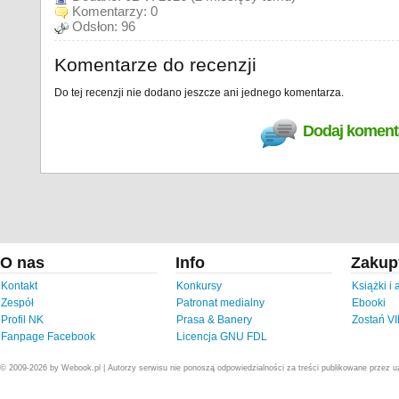
Komentarzy:
0
Odsłon:
96
Komentarze do recenzji
Do tej recenzji nie dodano jeszcze ani jednego komentarza.
Dodaj koment
O nas
Info
Zakup
Kontakt
Konkursy
Książki i
Zespół
Patronat medialny
Ebooki
Profil NK
Prasa & Banery
Zostań V
Fanpage Facebook
Licencja GNU FDL
© 2009-2026 by Webook.pl | Autorzy serwisu nie ponoszą odpowiedzialności za treści publikowane przez