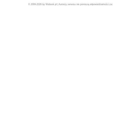
© 2009-2026 by Webook.pl | Autorzy serwisu nie ponoszą odpowiedzialności za