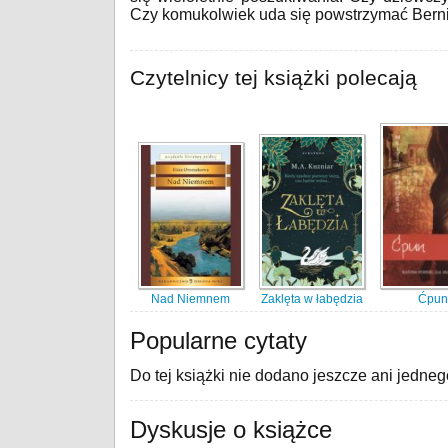
Czy komukolwiek uda się powstrzymać Bern
Czytelnicy tej książki polecają
Nad Niemnem
Zaklęta w łabędzia
Ćpu
Popularne cytaty
Do tej książki nie dodano jeszcze ani jedneg
Dyskusje o książce