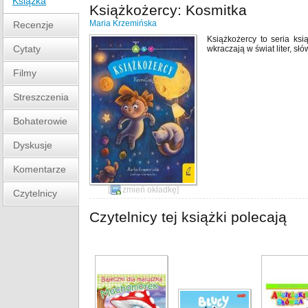
Książka
Książkożercy: Kosmitka
Maria Krzemińska
Recenzje
Książkożercy to seria ks
Cytaty
wkraczają w świat liter, słó
Filmy
Streszczenia
Bohaterowie
Dyskusje
Komentarze
[
zmień okładkę
]
Czytelnicy
Czytelnicy tej książki polecają