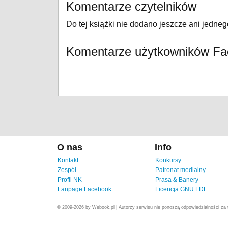
Komentarze czytelników
Do tej książki nie dodano jeszcze ani jedne
Komentarze użytkowników F
O nas
Info
Kontakt
Konkursy
Zespół
Patronat medialny
Profil NK
Prasa & Banery
Fanpage Facebook
Licencja GNU FDL
© 2009-2026 by Webook.pl | Autorzy serwisu nie ponoszą odpowiedzialności za