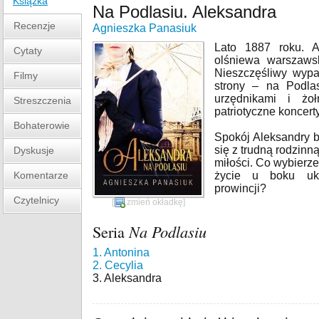
Książka
Na Podlasiu. Aleksandra
Recenzje
Agnieszka Panasiuk
Lato 1887 roku. A
Cytaty
olśniewa warszaws
Nieszczęśliwy wyp
Filmy
strony – na Podlas
urzędnikami i żoł
Streszczenia
patriotyczne koncerty
Bohaterowie
Spokój Aleksandry b
się z trudną rodzinn
Dyskusje
miłości. Co wybierze
Komentarze
życie u boku uk
prowincji?
Czytelnicy
[
zmień okładkę
]
Seria
Na Podlasiu
1. Antonina
2. Cecylia
3. Aleksandra