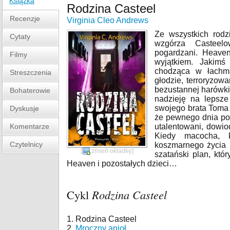
Książka
Rodzina Casteel
Recenzje
Virginia Cleo Andrews
Ze wszystkich rodz
Cytaty
wzgórza Casteelo
pogardzani. Heaven
Filmy
wyjątkiem. Jakimś
chodząca w łachm
Streszczenia
głodzie, terroryzow
bezustannej harówki 
Bohaterowie
nadzieję na lepsze 
swojego brata Toma 
Dyskusje
że pewnego dnia pok
Komentarze
utalentowani, dowio
Kiedy macocha, 
Czytelnicy
koszmarnego życia 
[
zmień okładkę
]
szatański plan, kt
Heaven i pozostałych dzieci…
Cykl
Rodzina Casteel
1. Rodzina Casteel
2.
Mroczny anioł