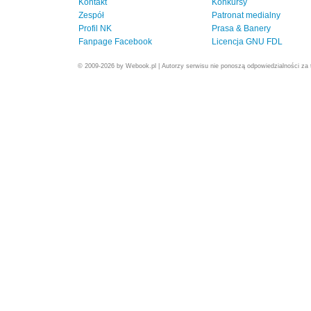
Kontakt
Konkursy
Zespół
Patronat medialny
Profil NK
Prasa & Banery
Fanpage Facebook
Licencja GNU FDL
© 2009-2026 by Webook.pl | Autorzy serwisu nie ponoszą odpowiedzialności za