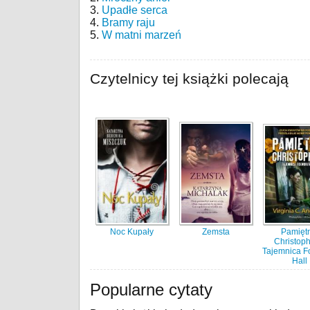
3.
Upadłe serca
4.
Bramy raju
5.
W matni marzeń
Czytelnicy tej książki polecają
Noc Kupały
Zemsta
Pamięt
Christoph
Tajemnica F
Hall
Popularne cytaty