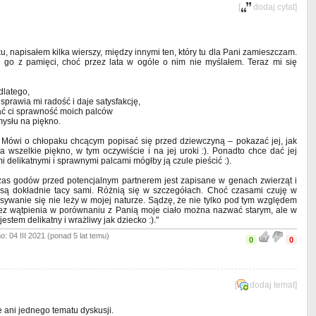
[
dodaj cytat
]
, napisałem kilka wierszy, między innymi ten, który tu dla Pani zamieszczam.
uję go z pamięci, choć przez lata w ogóle o nim nie myślałem. Teraz mi się
dlatego,
sprawia mi radość i daje satysfakcję,
ć ci sprawność moich palców
mysłu na piękno.
y. Mówi o chłopaku chcącym popisać się przed dziewczyną – pokazać jej, jak
a wszelkie piękno, w tym oczywiście i na jej uroki :). Ponadto chce dać jej
 delikatnymi i sprawnymi palcami mógłby ją czule pieścić :).
as godów przed potencjalnym partnerem jest zapisane w genach zwierząt i
e są dokładnie tacy sami. Różnią się w szczegółach. Choć czasami czuję w
pisywanie się nie leży w mojej naturze. Sądzę, że nie tylko pod tym względem
Bez wątpienia w porównaniu z Panią moje ciało można nazwać starym, ale w
jestem delikatny i wrażliwy jak dziecko :)."
: 04 III 2021 (ponad 5 lat temu)
0
0
[
dodaj temat
]
e ani jednego tematu dyskusji.