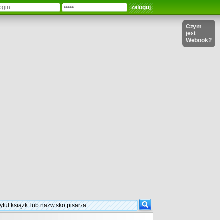
Czym
jest
Webook?