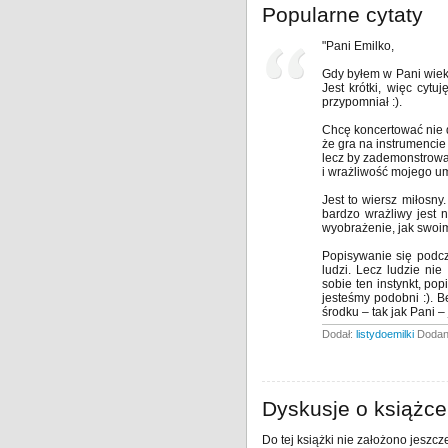
Popularne cytaty
"Pani Emilko,
Gdy byłem w Pani wieku
Jest krótki, więc cyt
przypomniał :).
Chcę koncertować nie 
że gra na instrumencie 
lecz by zademonstrowa
i wrażliwość mojego u
Jest to wiersz miłosn
bardzo wrażliwy jest n
wyobrażenie, jak swoimi
Popisywanie się podcz
ludzi. Lecz ludzie ni
sobie ten instynkt, po
jesteśmy podobni :). 
środku – tak jak Pani – 
Dodał:
listydoemilki
Dodano
Dyskusje o książce
Do tej książki nie założono jeszcz