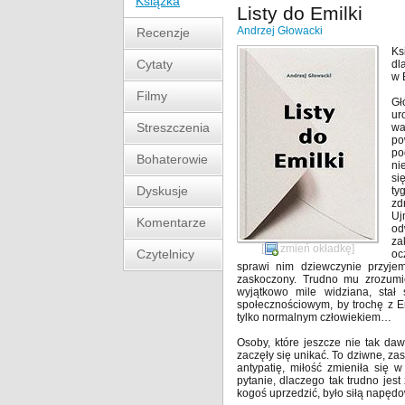
Książka
Listy do Emilki
Andrzej Głowacki
Recenzje
Ks
Cytaty
dl
w 
Filmy
Gł
ur
Streszczenia
wa
po
po
Bohaterowie
ni
si
Dyskusje
ty
zd
Uj
Komentarze
od
za
[
zmień okładkę
]
Czytelnicy
oc
sprawi nim dziewczynie przyjem
zaskoczony. Trudno mu zrozumie
wyjątkowo mile widziana, stał 
społecznościowym, by trochę z E
tylko normalnym człowiekiem…
Osoby, które jeszcze nie tak da
zaczęły się unikać. To dziwne, zas
antypatię, miłość zmieniła się w
pytanie, dlaczego tak trudno jes
kogoś uprzedzić, było siłą napędow