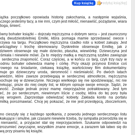
[
edytuj książkę
]
Kup książkę
iążka początkowo opowiada historię zakochania, a następnie wyjaśnia,
aczego jesteśmy tacy, a nie inni, czym jest miłość, nienawiść, pożądanie, wiara
Boga, śmierć.
ówny bohater książki – dojrzały mężczyzna o dobrym sercu – jest zauroczony
odą dwudziestoletniej Emilki, która pomaga mamie sprzedawać owoce i
rzywa na targu. Początkowo mężczyzna rzadko robi u kobiet zakupy. Jest
wściągliwy i trochę stremowany. Dyskretnie obserwuje Emilkę, jak z
dziwem obserwuje się małe dziecko, ptaszka, wiewiórkę. Dziewczyna jest
eśmiała i niewiele mówi. Za to między matką a mężczyzną szybko zawiązuje
ę serdeczna znajomość. Coraz częściej, a w końcu co targ, czyli trzy razy w
godniu bohater odwiedza mamę i córkę. Przy okazji przynosi Emilce coś
rowego na śniadanie, ciekawą książkę, wartościowy film dokumentalny.
muje go dziewczyny uroda, skromność i nieśmiałość. Po dwóch latach
wiedzin, które zawsze przebiegają w serdecznej atmosferze, mężczyzna
kochuje się w dziewczynie. Niczego wielkiego się nie spodziewając, nic nie
zekując, pisze do niej ciepły list, w którym opisuje swoje emocje. Sądzi, że
ność. Zostaje jednak przez mamę nieprzyjaźnie potraktowany. Jest tym
ć, że po serdecznym, niewinnym liście z osoby, która do tej pory była
się wrogiem. Zaprzestaje odwiedzać kobiety. Zakłada konto na portalu
milką porozmawiać. Chcę jej pokazać, że nie jest przestępcą, zboczeńcem,
wno cieszyły się z każdego spotkania, z powodu jednego serdecznego listu
kakujące i smutne, jak czasami niewiele trzeba, by sympatia przerodziła się w
 nienawiść, a przyjaciel stał się nieprzyjacielem. Szukanie odpowiedzi na
t zrozumieć zwyczajne, wszystkim znane emocje, a zarazem tak łatwo się do
ą przy pisaniu tej książki.