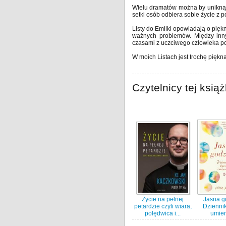
Wielu dramatów można by uniknąć,
setki osób odbiera sobie życie z
Listy do Emilki opowiadają o pię
ważnych problemów. Między inny
czasami z uczciwego człowieka pot
W moich Listach jest trochę piękna
Czytelnicy tej książ
Życie na pełnej
Jasna g
petardzie czyli wiara,
Dziennik
polędwica i...
umier