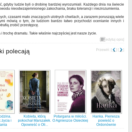
 gdyby ludzie byli o drobinę bardziej wyrozumiali. Każdego dnia na świecie
 powodu nieodwzajemnionego zakochania, braku tolerancji i niezrozumienia.
knych, czasami mało znaczących ulotnych chwilach, a zarazem poruszają wiele
mi mówią o tym, że ludziom bardzo łatwo przychodzi ocenianie innych i
rafią zrobić przestępcę.
 i trochę dramatu. Takie właśnie najczęściej jest nasze życie.
[
edytuj opis
]
ki polecają
Przewiń: [
] [
]
odzina.
Kobieta, którą
Potargana w miłości.
Hanka. Pierwsza
 życia i
pokochał Marszałek.
O Agnieszce Osieckiej
powieść o
ania
Opowieść o Oli...
Ordonównie