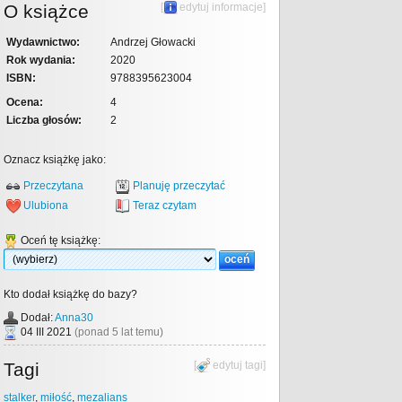
O książce
[
edytuj informacje
]
Wydawnictwo:
Andrzej Głowacki
Rok wydania:
2020
ISBN:
9788395623004
Ocena:
4
Liczba głosów:
2
Oznacz książkę jako:
Przeczytana
Planuję przeczytać
Ulubiona
Teraz czytam
Oceń tę książkę:
Kto dodał książkę do bazy?
Dodał:
Anna30
04 III 2021
(ponad 5 lat temu)
Tagi
[
edytuj tagi
]
stalker
,
miłość
,
mezalians