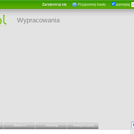
Zarejestruj się
Przypomnij hasło
pamiętaj
Wypracowania
Nowości
Ranking
Dodaj książkę