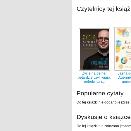
Czytelnicy tej książ
Życie na pełnej
Jasna g
petardzie czyli wiara,
Dziennik
polędwica i...
umier
Popularne cytaty
Do tej książki nie dodano jeszcze 
Dyskusje o książce
Do tej książki nie założono jeszcz