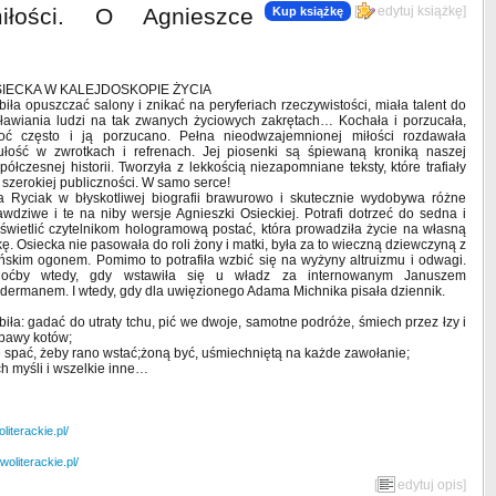
łości. O Agnieszce
[
edytuj książkę
]
Kup książkę
IECKA W KALEJDOSKOPIE ŻYCIA
biła opuszczać salony i znikać na peryferiach rzeczywistości, miała talent do
ławiania ludzi na tak zwanych życiowych zakrętach… Kochała i porzucała,
oć często i ją porzucano. Pełna nieodwzajemnionej miłości rozdawała
ułość w zwrotkach i refrenach. Jej piosenki są śpiewaną kroniką naszej
półczesnej historii. Tworzyła z lekkością niezapomniane teksty, które trafiały
 szerokiej publiczności. W samo serce!
a Ryciak w błyskotliwej biografii brawurowo i skutecznie wydobywa różne
awdziwe i te na niby wersje Agnieszki Osieckiej. Potrafi dotrzeć do sedna i
świetlić czytelnikom hologramową postać, która prowadziła życie na własną
kę. Osiecka nie pasowała do roli żony i matki, była za to wieczną dziewczyną z
ńskim ogonem. Pomimo to potrafiła wzbić się na wyżyny altruizmu i odwagi.
oćby wtedy, gdy wstawiła się u władz za internowanym Januszem
dermanem. I wtedy, gdy dla uwięzionego Adama Michnika pisała dziennik.
biła: gadać do utraty tchu, pić we dwoje, samotne podróże, śmiech przez łzy i
bawy kotów;
ie spać, żeby rano wstać;żoną być, uśmiechniętą na każde zawołanie;
ch myśli i wszelkie inne…
iterackie.pl/
oliterackie.pl/
[
edytuj opis
]