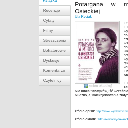
Książka
Potargana w mi
Osieckiej
Recenzje
Ula Ryciak
Cytaty
OS
Lu
Filmy
wy
ch
cz
Streszczenia
ws
do
Bohaterowie
Ul
pr
wy
Dyskusje
rę
ko
Komentarze
Ch
An
Czytelnicy
Lu
[
zmień okładkę
]
za
Nie lubiła: fanatyków, iść wcześn
Nudziło ją: kolekcjonowanie złoty
źródło opisu:
http://www.wydawnictwol
źródło okładki:
http://www.wydawnictw