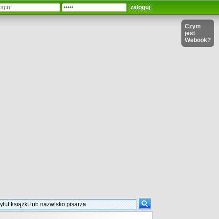
Czym
jest
Webook?