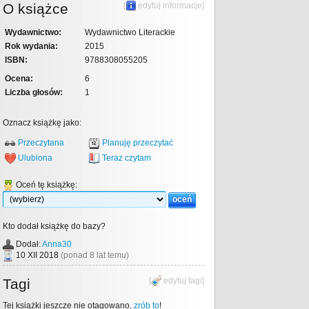
O książce
[
edytuj informacje
]
Wydawnictwo:
Wydawnictwo Literackie
Rok wydania:
2015
ISBN:
9788308055205
Ocena:
6
Liczba głosów:
1
Oznacz książkę jako:
Przeczytana
Planuję przeczytać
Ulubiona
Teraz czytam
Oceń tę książkę:
Kto dodał książkę do bazy?
Dodał:
Anna30
10 XII 2018
(ponad 8 lat temu)
Tagi
[
edytuj tagi
]
Tej książki jeszcze nie otagowano,
zrób to
!