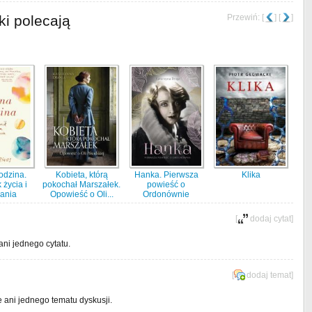
ki polecają
Przewiń: [
] [
]
odzina.
Kobieta, którą
Hanka. Pierwsza
Klika
 życia i
pokochał Marszałek.
powieść o
ania
Opowieść o Oli...
Ordonównie
[
dodaj cytat
]
ani jednego cytatu.
[
dodaj temat
]
e ani jednego tematu dyskusji.