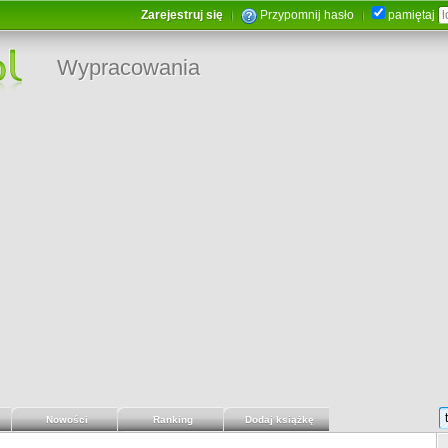
Zarejestruj się
Przypomnij hasło
pamiętaj
Wypracowania
Nowości
Ranking
Dodaj książkę