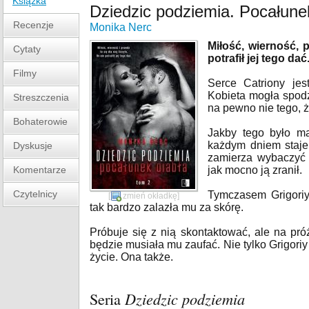
Książka
Dziedzic podziemia. Pocałune
Recenzje
Monika Nerc
Miłość, wierność, p
Cytaty
potrafił jej tego dać
Filmy
Serce Catriony jes
Kobieta mogła spodz
Streszczenia
na pewno nie tego,
Bohaterowie
Jakby tego było ma
każdym dniem staje
Dyskusje
zamierza wybaczyć 
Komentarze
jak mocno ją zranił.
Czytelnicy
Tymczasem Grigoriy
[
zmień okładkę
]
tak bardzo zalazła mu za skórę.
Próbuje się z nią skontaktować, ale na pró
będzie musiała mu zaufać. Nie tylko Grigoriy
życie. Ona także.
Seria
Dziedzic podziemia