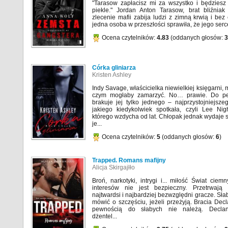
"Tarasow zapłacisz mi za wszystko i będziesz
piekle." Jordan Anton Tarasow, brat bliźniak 
zlecenie mafii zabija ludzi z zimną krwią i bez e
jedna osoba w przeszłości sprawiła, że jego serce
Ocena czytelników:
4.83
(oddanych głosów:
3
Córka gliniarza
Kristen Ashley
Indy Savage, właścicielka niewielkiej księgarni, 
czym mogłaby zamarzyć. No… prawie. Do peł
brakuje jej tylko jednego – najprzystojniejsz
jakiego kiedykolwiek spotkała, czyli Lee Nigh
którego wzdycha od lat. Chłopak jednak wydaje 
je...
Ocena czytelników:
5
(oddanych głosów:
6
)
Trapped. Romans mafijny
Alicja Skirgajłło
Broń, narkotyki, intrygi i... miłość Świat ciem
interesów nie jest bezpieczny. Przetrwają
najtwardsi i najbardziej bezwzględni gracze. Sła
mówić o szczęściu, jeżeli przeżyją. Bracia Dec
pewnością do słabych nie należą. Decla
dżentel...