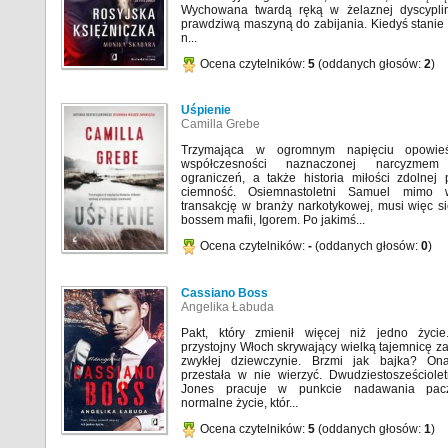
Wychowana twardą ręką w żelaznej dyscyplini
prawdziwą maszyną do zabijania. Kiedyś stanie 
n...
Ocena czytelników:
5
(oddanych głosów:
2
)
Uśpienie
Camilla Grebe
Trzymająca w ogromnym napięciu opowie
współczesności naznaczonej narcyzme
ograniczeń, a także historia miłości zdolnej 
ciemność. Osiemnastoletni Samuel mimo w
transakcję w branży narkotykowej, musi więc s
bossem mafii, Igorem. Po jakimś...
Ocena czytelników:
-
(oddanych głosów:
0
)
Cassiano Boss
Angelika Łabuda
Pakt, który zmienił więcej niż jedno życie
przystojny Włoch skrywający wielką tajemnicę z
zwykłej dziewczynie. Brzmi jak bajka? O
przestała w nie wierzyć. Dwudziestosześciolet
Jones pracuje w punkcie nadawania pacz
normalne życie, któr...
Ocena czytelników:
5
(oddanych głosów:
1
)