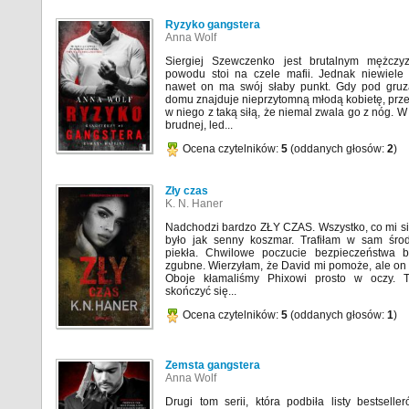
Ryzyko gangstera
Anna Wolf
Siergiej Szewczenko jest brutalnym mężczy
powodu stoi na czele mafii. Jednak niewiele
nawet on ma swój słaby punkt. Gdy pod gru
domu znajduje nieprzytomną młodą kobietę, prz
w niego z taką siłą, że niemal zwala go z nóg. 
brudnej, led...
Ocena czytelników:
5
(oddanych głosów:
2
)
Zły czas
K. N. Haner
Nadchodzi bardzo ZŁY CZAS. Wszystko, co mi si
było jak senny koszmar. Trafiłam w sam śro
piekła. Chwilowe poczucie bezpieczeństwa b
zgubne. Wierzyłam, że David mi pomoże, ale on
Oboje kłamaliśmy Phixowi prosto w oczy. 
skończyć się...
Ocena czytelników:
5
(oddanych głosów:
1
)
Zemsta gangstera
Anna Wolf
Drugi tom serii, która podbiła listy bestsell