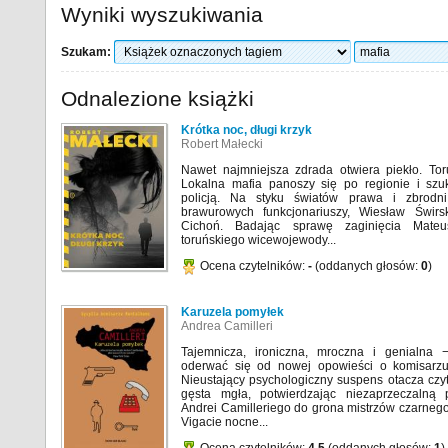
Wyniki wyszukiwania
Szukam:
Odnalezione książki
Krótka noc, długi krzyk
Robert Małecki
Nawet najmniejsza zdrada otwiera piekło. Tor
Lokalna mafia panoszy się po regionie i sz
policją. Na styku światów prawa i zbrodni
brawurowych funkcjonariuszy, Wiesław Świrs
Cichoń. Badając sprawę zaginięcia Mate
toruńskiego wicewojewody...
Ocena czytelników:
-
(oddanych głosów:
0
)
Karuzela pomyłek
Andrea Camilleri
Tajemnicza, ironiczna, mroczna i genialna 
oderwać się od nowej opowieści o komisarzu
Nieustający psychologiczny suspens otacza czy
gęsta mgła, potwierdzając niezaprzeczalną 
Andrei Camilleriego do grona mistrzów czarneg
Vigacie nocne...