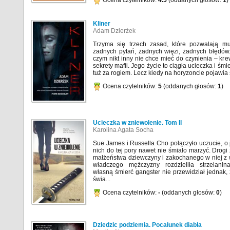
Ocena czytelników:
4.5
(oddanych głosów:
1
)
Kliner
Adam Dzierżek
Trzyma się trzech zasad, które pozwalają m
żadnych pytań, żadnych więzi, żadnych błędów.
czym nikt inny nie chce mieć do czynienia – krew
sekrety mafii. Jego życie to ciągła ucieczka i śmi
tuż za rogiem. Lecz kiedy na horyzoncie pojawia s
Ocena czytelników:
5
(oddanych głosów:
1
)
Ucieczka w zniewolenie. Tom II
Karolina Agata Socha
Sue James i Russella Cho połączyło uczucie, o
nich do tej pory nawet nie śmiało marzyć. Drog
małżeństwa dziewczyny i zakochanego w niej z
władczego mężczyzny rozdzieliła strzelanin
własną śmierć gangster nie przewidział jednak,
świa...
Ocena czytelników:
-
(oddanych głosów:
0
)
Dziedzic podziemia. Pocałunek diabła