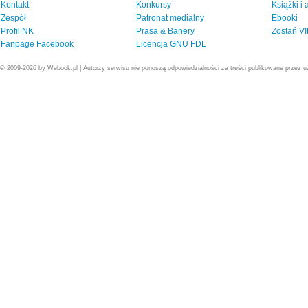
Kontakt
Konkursy
Książki i
Zespół
Patronat medialny
Ebooki
Profil NK
Prasa & Banery
Zostań V
Fanpage Facebook
Licencja GNU FDL
© 2009-2026 by Webook.pl | Autorzy serwisu nie ponoszą odpowiedzialności za treści publikowane przez