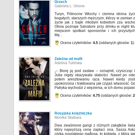
Grzech
Gabriela L. Orione
Turyn, Północne Włochy i ciemna strona życi
bogatych, starszych mężczyzn, którzy w zamian z
życie jak z bajki młodym kobietom zza wschod
Olivia poznaje Salvatore przy drinku w night klub
miejscem spotkań sponsorów i ich przyszłyc
Mę...
Ocena czytelników:
4.5
(oddanych głosów:
1
)
Zależna od mafii
Adelina Tulińska
„– Biorę ją pod zastaw – oznajmił, czyszcząc k
Julia nigdy okazywała słabości. Nawet po odej
potem aresztowaniu ojca. Nawet kiedy zost
upokorzona i traktowana jak czyjaś własność. Gdy 
Patryka wychodzi z więzienia, w ich domu pojawia 
Ocena czytelników:
4.75
(oddanych głosów:
2
Rosyjska księżniczka
Monika Skabara
Dwa zwaśnione gangi z różnych zakątków świat
który najwyższą cenę zapłaci ona. Sasza Ask
córka rosyjskiego mafiosa, to kobieta, z którą si