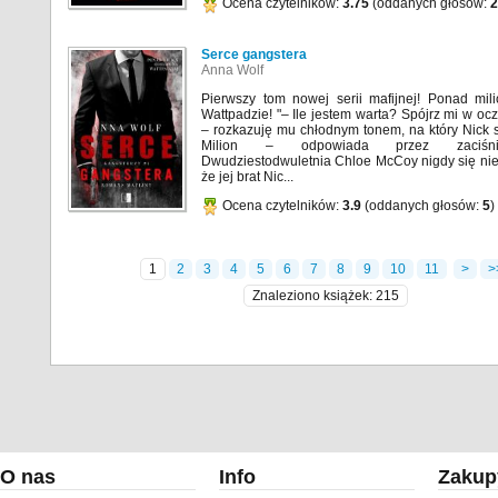
Ocena czytelników:
3.75
(oddanych głosów:
2
Serce gangstera
Anna Wolf
Pierwszy tom nowej serii mafijnej! Ponad mil
Wattpadzie! "– Ile jestem warta? Spójrz mi w ocz
– rozkazuję mu chłodnym tonem, na który Nick 
Milion – odpowiada przez zaciśni
Dwudziestodwuletnia Chloe McCoy nigdy się nie
że jej brat Nic...
Ocena czytelników:
3.9
(oddanych głosów:
5
)
1
2
3
4
5
6
7
8
9
10
11
>
>
Znaleziono książek: 215
O nas
Info
Zakup