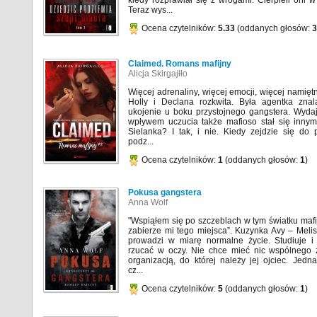
kiedy rozprawiał się z wrogami. Cierpieli oni 
Teraz wys...
Ocena czytelników:
5.33
(oddanych głosów:
3
Claimed. Romans mafijny
Alicja Skirgajłło
Więcej adrenaliny, więcej emocji, więcej namięt
Holly i Declana rozkwita. Była agentka znal
ukojenie u boku przystojnego gangstera. Wydaj
wpływem uczucia także mafioso stał się innym
Sielanka? I tak, i nie. Kiedy zejdzie się do 
podz...
Ocena czytelników:
1
(oddanych głosów:
1
)
Pokusa gangstera
Anna Wolf
"Wspiąłem się po szczeblach w tym światku mafij
zabierze mi tego miejsca”. Kuzynka Avy – Meli
prowadzi w miarę normalne życie. Studiuje i 
rzucać w oczy. Nie chce mieć nic wspólnego 
organizacją, do której należy jej ojciec. Jed
cz...
Ocena czytelników:
5
(oddanych głosów:
1
)