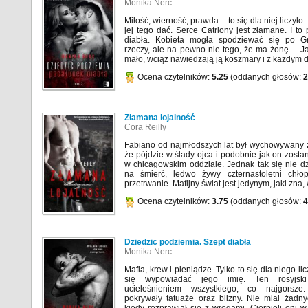
Monika Nerc
Miłość, wierność, prawda – to się dla niej liczyło. 
jej tego dać. Serce Catriony jest złamane. I t
diabła. Kobieta mogła spodziewać się po Gr
rzeczy, ale na pewno nie tego, że ma żonę… Ja
mało, wciąż nawiedzają ją koszmary i z każdym dn
Ocena czytelników:
5.25
(oddanych głosów:
2
Złamana lojalność
Cora Reilly
Fabiano od najmłodszych lat był wychowywany z
że pójdzie w ślady ojca i podobnie jak on zostan
w chicagowskim oddziale. Jednak tak się nie d
na śmierć, ledwo żywy czternastoletni chło
przetrwanie. Mafijny świat jest jedynym, jaki zna, 
Ocena czytelników:
3.75
(oddanych głosów:
4
Dziedzic podziemia. Szept diabła
Monika Nerc
Mafia, krew i pieniądze. Tylko to się dla niego lic
się wypowiadać jego imię. Ten rosyjski
ucieleśnieniem wszystkiego, co najgorsze
pokrywały tatuaże oraz blizny. Nie miał żadny