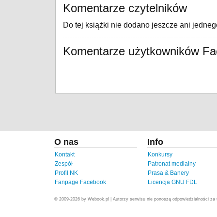
Komentarze czytelników
Do tej książki nie dodano jeszcze ani jedne
Komentarze użytkowników F
O nas
Info
Kontakt
Konkursy
Zespół
Patronat medialny
Profil NK
Prasa & Banery
Fanpage Facebook
Licencja GNU FDL
© 2009-2026 by Webook.pl | Autorzy serwisu nie ponoszą odpowiedzialności za