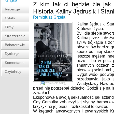
Książka
Z kim tak ci będzie źle ja
Recenzje
Historia Kaliny Jędrusik i Sta
Remigiusz Grzela
Cytaty
Kalina Jędrusik. Sta
Filmy
Królowie życia.
Byli dla siebie stwor
Streszczenia
Kalina przez całe ży
żył w trójkącie z żo
Bohaterowie
obyczajów bardzo go
sporo od niej stars
Dyskusje
jeszcze mężem innej.
oczu – bo w początk
Komentarze
smutnych oczach z
pierwszą seksbombę 
Czytelnicy
Dygat wiódł podwójne
przedstawiał jako
[
zmień okładkę
]
Władysławy Nawrocki
przed nią pogrzebał dziecko. Godził się na 
zawałach.
Eksponowała swoją seksualność jak sztand
Gdy Gomułka zobaczył jej słynny barbórkow
krzyżyk na jej piersi, roztrzaskał telewizor.
W kręgach artystycznych i towarzyskich Ka