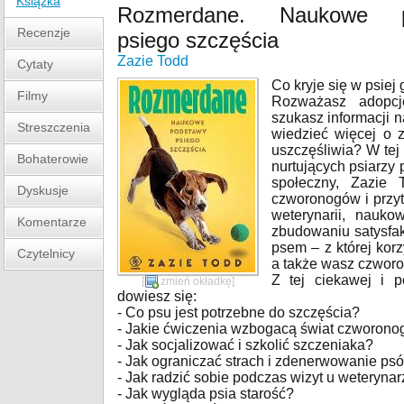
Książka
Rozmerdane. Naukowe p
Recenzje
psiego szczęścia
Zazie Todd
Cytaty
Co kryje się w psiej
Filmy
Rozważasz adopcję
szukasz informacji n
Streszczenia
wiedzieć więcej o 
uszczęśliwia? W tej
Bohaterowie
nurtujących psiarzy
społeczny, Zazie 
Dyskusje
czworonogów i przy
weterynarii, nauk
Komentarze
zbudowaniu satysfak
psem – z której korz
Czytelnicy
a także wasz czworo
Z tej ciekawej i p
[
zmień okładkę
]
dowiesz się:
- Co psu jest potrzebne do szczęścia?
- Jakie ćwiczenia wzbogacą świat czworono
- Jak socjalizować i szkolić szczeniaka?
- Jak ograniczać strach i zdenerwowanie ps
- Jak radzić sobie podczas wizyt u weteryna
- Jak wygląda psia starość?