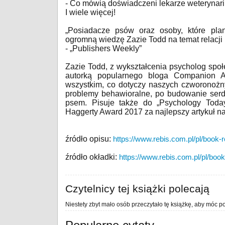
- Co mówią doświadczeni lekarze weterynari
I wiele więcej!
„Posiadacze psów oraz osoby, które pla
ogromną wiedzę Zazie Todd na temat relacji 
- „Publishers Weekly”
Zazie Todd, z wykształcenia psycholog społe
autorką popularnego bloga Companion A
wszystkim, co dotyczy naszych czworonożny
problemy behawioralne, po budowanie serd
psem. Pisuje także do „Psychology Today”
Haggerty Award 2017 za najlepszy artykuł na
źródło opisu:
https://www.rebis.com.pl/pl/book
źródło okładki:
https://www.rebis.com.pl/pl/bo
Czytelnicy tej książki polecają
Niestety zbyt mało osób przeczytało tę książkę, aby móc po