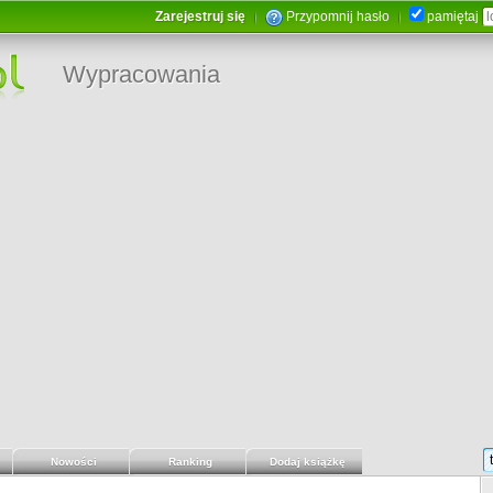
Zarejestruj się
Przypomnij hasło
pamiętaj
Wypracowania
Nowości
Ranking
Dodaj książkę