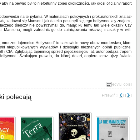
aby na pewno był to niefortunny zbieg okoliczności, jak głosi oficjalny raport
odpowiedzi na te pytania. W materiałach policyjnych i prokuratorskich znalazł
rawdę zadawał się Manson i jak daleko posunęli się jego hollywoodzcy znajomi,
aczego śledczy nie powstrzymali go, mając ku temu tak wiele okazji? Czy
ali Mansona, mogli zatrudnić go do zainicjowania mściwej masakry w willi
, mroczne tajemnice Hollywood” to całkowicie nowy obraz morderstwa, które
tki niepublikowanych wywiadów i dziesiątki nieznanych opinii publicznej
I i CIA. Zgłębiając tajemnicę sprzed pięćdziesięciu lat, autor podąża tropem
llywood. Szokująca prawda, do której dotarł, dopiero teraz ujrzy światło
[
edytuj opis
]
ki polecają
Przewiń: [
] [
]