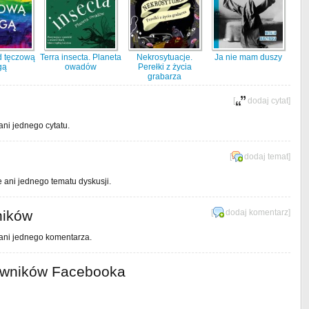
d tęczową
Terra insecta. Planeta
Nekrosytuacje.
Ja nie mam duszy
gą
owadów
Perełki z życia
grabarza
[
dodaj cytat
]
ani jednego cytatu.
[
dodaj temat
]
e ani jednego tematu dyskusji.
ników
[
dodaj komentarz
]
 ani jednego komentarza.
owników Facebooka