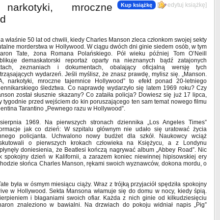
narkotyki, mroczne
[
edytuj książkę
]
Kup książkę
od
ja właśnie 50 lat od chwili, kiedy Charles Manson zleca członkom swojej sekty
utalne morderstwa w Hollywood. W ciągu dwóch dni ginie siedem osób, w tym
aron Tate, żona Romana Polańskiego. Pół wieku później Tom O’Neill
blikuje demaskatorski reportaż oparty na nieznanych bądź zatajonych
ktach, zeznaniach i dokumentach, obalający oficjalną wersję tych
trząsających wydarzeń. Jeśli myślisz, że znasz prawdę, mylisz się. „Manson.
A, narkotyki, mroczne tajemnice Hollywood” to efekt ponad 20-letniego
iennikarskiego śledztwa. Co naprawdę wydarzyło się latem 1969 roku? Czy
nson został słusznie skazany? Co zataiła policja? Dowiesz się już 17 lipca,
zy tygodnie przed wejściem do kin poruszającego ten sam temat nowego filmu
entina Tarantino „Pewnego razu w Hollywood”.
sierpnia 1969. Na pierwszych stronach dziennika „Los Angeles Times”
formacje jak co dzień: W szpitalu głównym nie udało się uratować życia
nnego policjanta. Uchwalono nowy budżet dla szkół. Naukowcy wciąż
skutowali o pierwszych krokach człowieka na Księżycu, a z Londynu
płynęły doniesienia, że Beatlesi kończą nagrywać album „Abbey Road”. Nic
ak spokojny dzień w Kalifornii, a zarazem koniec niewinnej hipisowskiej ery
chodzie słońca Charles Manson, rękami swoich wyznawców, dokona mordu, o
ate była w ósmym miesiącu ciąży. Wraz z trójką przyjaciół spędziła spokojny
 Drive w Hollywood. Sekta Mansona włamuje się do domu w nocy, kiedy śpią.
ierpieniem i błaganiami swoich ofiar. Każda z nich ginie od kilkudziesięciu
aron znaleziono w bawialni. Na drzwiach do pokoju widniał napis „Pig”