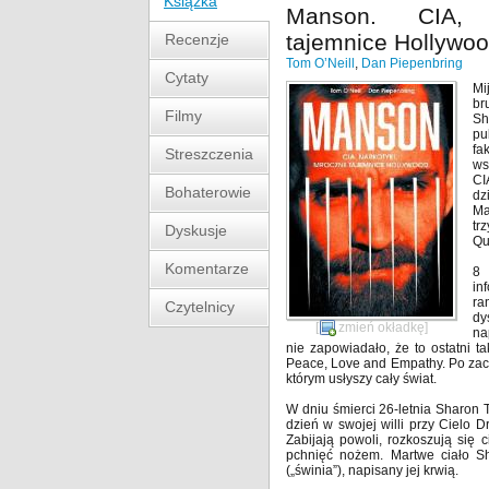
Książka
Manson. CIA, 
tajemnice Hollywo
Recenzje
Tom O’Neill
,
Dan Piepenbring
Cytaty
Mi
br
Filmy
Sh
pu
fa
Streszczenia
ws
CI
Bohaterowie
dz
Ma
tr
Dyskusje
Qu
Komentarze
8 
in
ra
Czytelnicy
dy
[
zmień okładkę
]
na
nie zapowiadało, że to ostatni t
Peace, Love and Empathy. Po za
którym usłyszy cały świat.
W dniu śmierci 26-letnia Sharon T
dzień w swojej willi przy Cielo
Zabijają powoli, rozkoszują się c
pchnięć nożem. Martwe ciało Sh
(„świnia”), napisany jej krwią.