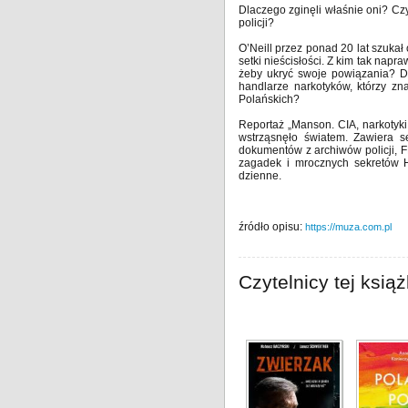
Dlaczego zginęli właśnie oni? Czy 
policji?
O’Neill przez ponad 20 lat szukał 
setki nieścisłości. Z kim tak nap
żeby ukryć swoje powiązania? Dl
handlarze narkotyków, którzy zn
Polańskich?
Reportaż „Manson. CIA, narkotyki
wstrząsnęło światem. Zawiera se
dokumentów z archiwów policji, FB
zagadek i mrocznych sekretów Ho
dzienne.
źródło opisu:
https://muza.com.pl
Czytelnicy tej książ