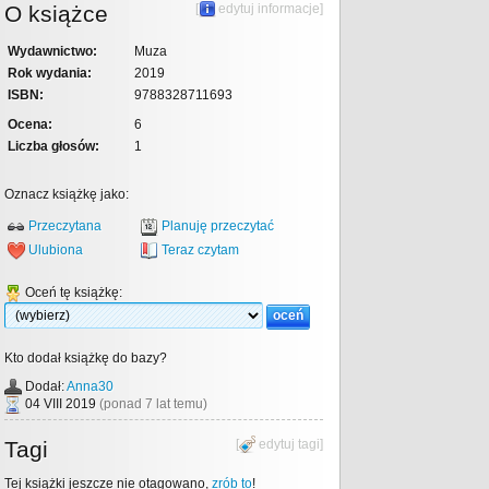
O książce
[
edytuj informacje
]
Wydawnictwo:
Muza
Rok wydania:
2019
ISBN:
9788328711693
Ocena:
6
Liczba głosów:
1
Oznacz książkę jako:
Przeczytana
Planuję przeczytać
Ulubiona
Teraz czytam
Oceń tę książkę:
Kto dodał książkę do bazy?
Dodał:
Anna30
04 VIII 2019
(ponad 7 lat temu)
Tagi
[
edytuj tagi
]
Tej książki jeszcze nie otagowano,
zrób to
!