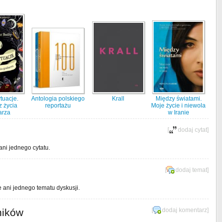
tuacje.
Antologia polskiego
Krall
Między światami.
z życia
reportażu
Moje życie i niewola
arza
w Iranie
[
dodaj cytat
]
ani jednego cytatu.
[
dodaj temat
]
e ani jednego tematu dyskusji.
ników
[
dodaj komentarz
]