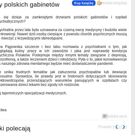
ty polskich gabinetów
[
edytuj książkę
]
Kup książkę
 się dzieje za zamkniętymi drzwiami polskich gabinetów i szpitali
ychiatrycznych?
ychiatria przez lata była uznawana za czarną owcę medycyny i budziła wiele
ntrowersji. Nawet dziś osoby cierpiące z powodu chorób psychicznych muszą
ę mierzyć z krzywdzącymi stereotypami.
a Pągowska szczerze i bez tabu rozmawia z psychiatrami o tym, jak
glądają kulisy pracy w ich zawodzie i jaka jest naprawdę kondycja
ychiczna Polaków. Podejmuje między innymi tematy związane z depresją,
hizofrenią, a także leczeniem dzieci i młodzieży. Pyta o to, jakie konsekwencje
a naszego zdrowia mentalnego będzie mieć doświadczenie pandemii.
e unika trudnych tematów jak zaburzenia psychopatów lub dewiacje
ksualne. Sprawdza, ile prawdy jest w historiach dotyczących stosowania
ektrowstrząsów, przerażających warunków panujących w szpitalach czy
szerowania dzieci lekami bez zgody ich rodziców.
ej tajemniczych specjalizacji medycznych.
ctwa
[
edytuj opis
]
ki polecają
Przewiń: [
] [
]