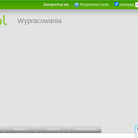
Zarejestruj się
Przypomnij hasło
pamiętaj
Wypracowania
Nowości
Ranking
Dodaj książkę