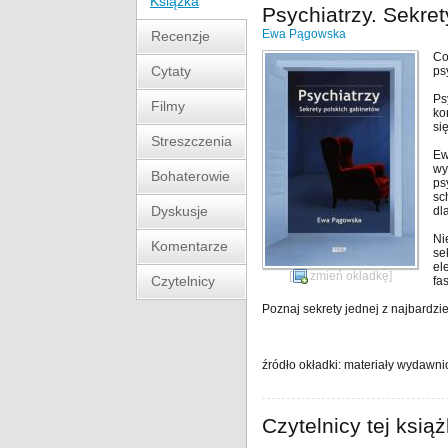
Książka
Psychiatrzy. Sekre
Ewa Pągowska
Recenzje
Co
Cytaty
ps
Ps
Filmy
ko
si
Streszczenia
Ew
wy
Bohaterowie
ps
sc
Dyskusje
dl
Ni
Komentarze
se
el
[
zmień okładkę
]
Czytelnicy
fa
Poznaj sekrety jednej z najbardzi
źródło okładki: materiały wydawni
Czytelnicy tej książ