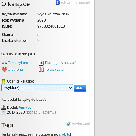
O książce
[
edytuj informacje
]
Wydawnictwo:
Wydawnictwo Znak
Rok wydania:
2020
ISBN:
9788324061013
Ocena:
5
Liczba głosów:
2
Oznacz książkę jako:
Przeczytana
Planuję przeczytać
Ulubiona
Teraz czytam
Oceń tę książkę:
Kto dodał książkę do bazy?
Dodał:
Anna30
26 IX 2020
(ponad 6 lat temu)
Tagi
[
edytuj tagi
]
Tej książki jeszcze nie otagowano,
zrób to
!