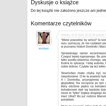
Dyskusje o książce
Do tej książki nie założono jeszcze ani jedn
Komentarze czytelników
Dodano: 22 IV 2019, 01:01:50 (ponad 7 
"Wiele powodów by wrócić" to kon
razu zaznaczę, że nie czytałam p
w poznaniu historii Dominiki i Marc
esclavo
Sprawdzając opinie wcześniejsz
Czegoś lepiej napisanego. Bo pomy
tylko punktu widzenia chorego, al
trudna to sytuacja. I tutaj autork
sobie dobrze. Czytało się też lekko 
Słownictwo miało chyba być no
niepotrzebne. O ile ta powieść by
A i Dominika, przynajmniej na 
głupiutkiej. Na szczęście po tym
który odciśnie piętno na bohater
bohaterowie stali się bardziej dojr
może to "tylko" klątwa drugiego to
mieć 18lat? Bo już rodzice Marcel
polubiłam.