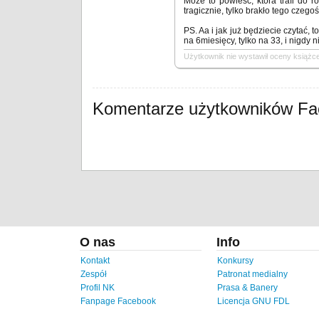
Może to powieść, która trafi do 
tragicznie, tylko brakło tego czegoś
PS. Aa i jak już będziecie czytać,
na 6miesięcy, tylko na 33, i nigdy n
Użytkownik nie wystawił oceny książce
Komentarze użytkowników F
O nas
Info
Kontakt
Konkursy
Zespół
Patronat medialny
Profil NK
Prasa & Banery
Fanpage Facebook
Licencja GNU FDL