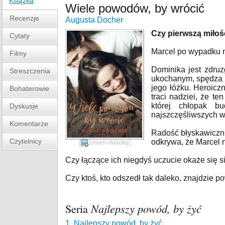
Książka
Wiele powodów, by wrócić
Recenzje
Augusta Docher
Czy pierwszą miłoś
Cytaty
Marcel po wypadku n
Filmy
Dominika jest zdruz
Streszczenia
ukochanym, spędza d
jego łóżku. Heroicz
Bohaterowie
traci nadziei, że t
której chłopak b
Dyskusje
najszczęśliwszych w 
Komentarze
Radość błyskawiczni
Czytelnicy
odkrywa, że Marcel n
[
zmień okładkę
]
Czy łączące ich niegdyś uczucie okaże się s
Czy ktoś, kto odszedł tak daleko, znajdzie p
Seria
Najlepszy powód, by żyć
1. Najlepszy powód, by żyć