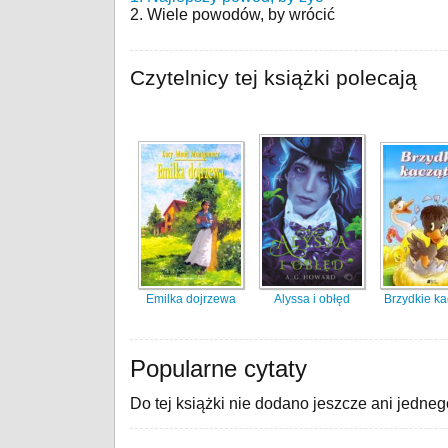
2. Wiele powodów, by wrócić
Czytelnicy tej książki polecają
Emilka dojrzewa
Alyssa i obłęd
Brzydkie ka
Popularne cytaty
Do tej książki nie dodano jeszcze ani jedneg