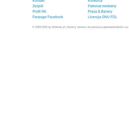
Kontakt
Konkursy
Zespół
Patronat medialny
Profil NK
Prasa & Banery
Fanpage Facebook
Licencja GNU FDL
© 2009-2026 by Webook.pl | Autorzy serwisu nie ponoszą odpowiedzialności za