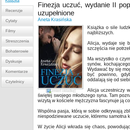
Książka
Finezja uczuć, wydanie II pop
Recenzje
uzupełnione
Aneta Krasińska
Cytaty
Książka o sile lud
Filmy
najbliższych.
Streszczenia
Alicja, wydaje się 
szczęścia nie potrzeb
Bohaterowie
Ma wszystko o czym
Dyskusje
synów, kochającego
Wydawać by się mogł
Komentarze
być powinno, gdy
oddalają się od sieb
Czytelnicy
Alicja uczestniczy 
[
zmień okładkę
]
świętej swojego młodszego syna. Tam pozna
wizytą w kościele mężczyzna fascynuje ją co
Wspólna pasja, którą w sobie odkrywają zb
niespodziewane uczucie, któremu samotna ko
W życie Alicji wkrada się chaos, powodując