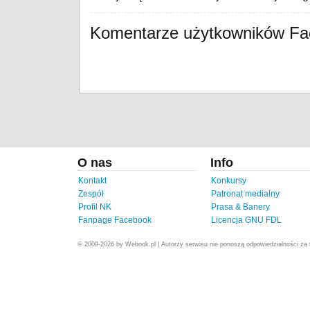
Komentarze użytkowników F
O nas
Info
Kontakt
Konkursy
Zespół
Patronat medialny
Profil NK
Prasa & Banery
Fanpage Facebook
Licencja GNU FDL
© 2009-2026 by Webook.pl | Autorzy serwisu nie ponoszą odpowiedzialności za