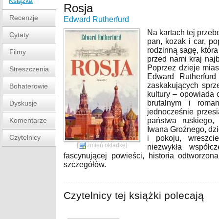
Książka
Rosja
Recenzje
Edward Rutherfurd
Na kartach tej przeb
Cytaty
pan, kozak i car, po
rodzinną sagę, która 
Filmy
przed nami kraj najb
Poprzez dzieje mia
Streszczenia
Edward Rutherfurd
zaskakujących sprze
Bohaterowie
kultury – opowiada 
brutalnym i roma
Dyskusje
jednocześnie przes
Komentarze
państwa ruskiego, 
Iwana Groźnego, dzi
Czytelnicy
i pokoju, wreszci
[
zmień okładkę
]
niezwykła współc
fascynującej powieści, historia odtworz
szczegółów.
Czytelnicy tej książki polecają