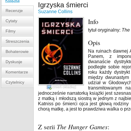
Książka
Igrzyska śmierci
Recenzje
Suzanne Collins
Info
Cytaty
tytuł oryginalny:
The
Filmy
Opis
Streszczenia
Na ruinach dawnej 
Bohaterowie
Panem, z imponu
dwanaście dystryk
Dyskusje
podległe sobie rejo
Komentarze
roku każdy dystryk
między dwunastym a
Czytelnicy
udział w Głodowych 
[
zmień okładkę
]
transmitowanym na
jednocześnie narratorką książki jest szesnas
z matką i młodszą siostrą w jednym z najb
Katniss po śmierci ojca jest głową rodziny 
chorą matkę, a jest to prawdziwa walka o prz
Z serii
The Hunger Games
: