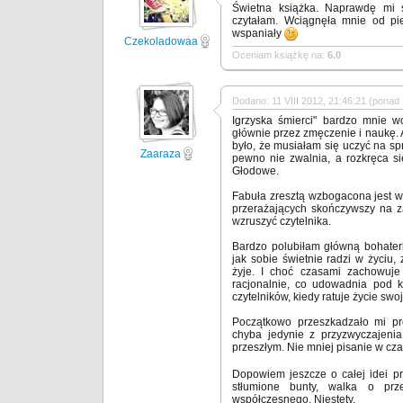
Świetna książka. Naprawdę mi s
czytałam. Wciągnęła mnie od pie
wspaniały
Czekoladowaa
Oceniam książkę na:
6.0
Dodano: 11 VIII 2012, 21:46:21 (ponad 
Igrzyska śmierci" bardzo mnie w
głównie przez zmęczenie i naukę. 
było, że musiałam się uczyć na sp
Zaaraza
pewno nie zwalnia, a rozkręca si
Głodowe.
Fabuła zresztą wzbogacona jest w
przerażających skończywszy na 
wzruszyć czytelnika.
Bardzo polubiłam główną bohaterk
jak sobie świetnie radzi w życiu,
żyje. I choć czasami zachowuje 
racjonalnie, co udowadnia pod k
czytelników, kiedy ratuje życie swoje
Początkowo przeszkadzało mi pro
chyba jedynie z przyzwyczajenia
przeszłym. Nie mniej pisanie w cz
Dopowiem jeszcze o całej idei pr
stłumione bunty, walka o prz
współczesnego. Niestety.