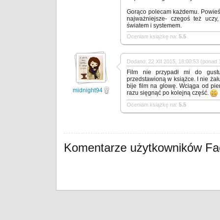
Gorąco polecam każdemu. Powieść 
najważniejsze- czegoś też uczy
światem i systemem.
Oceniam książkę na:
5.5
Dodano: 22 XII 2015, 18:00:53 (ponad 1
Film nie przypadł mi do gust
przedstawioną w książce. I nie żał
bije film na głowę. Wciąga od pi
midnight94
razu sięgnąć po kolejną część.
Oceniam książkę na:
5.5
Komentarze użytkowników F