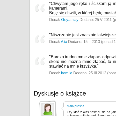
"Chwytam jego rękę i ściskam ją m
kamerami.
Boję się chwili, w której będę musiała
Dodał:
Goyathlay
Dodano: 25 V 2011 (p
"Niszczenie jest znacznie łatwiejsze
Dodał:
Alia
Dodano: 15 II 2013 (ponad 1
"Bardzo trudno mnie złapać- odpow
skoro nie można mnie złapać, to n
stawiać na mnie krzyżyka."
Dodał:
kamila
Dodano: 25 III 2012 (pona
Dyskusje o książce
Mała prośba
Czy ktoś z was natknął sie na ja
były w wersji pisanej. Sama znalaz