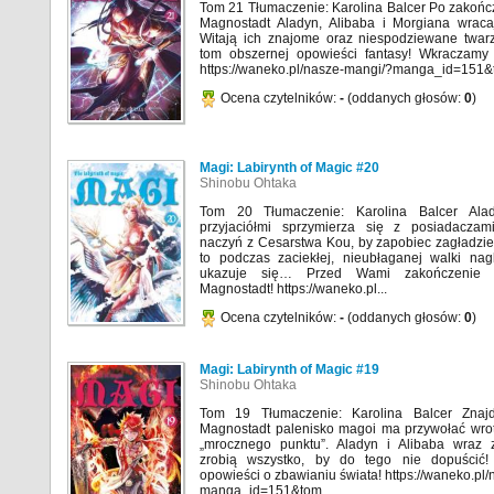
Tom 21 Tłumaczenie: Karolina Balcer Po zakońc
Magnostadt Aladyn, Alibaba i Morgiana wracaj
Witają ich znajome oraz niespodziewane twa
tom obszernej opowieści fantasy! Wkraczamy
https://waneko.pl/nasze-mangi/?manga_id=151
Ocena czytelników:
-
(oddanych głosów:
0
)
Magi: Labirynth of Magic #20
Shinobu Ohtaka
Tom 20 Tłumaczenie: Karolina Balcer Al
przyjaciółmi sprzymierza się z posiadaczam
naczyń z Cesarstwa Kou, by zapobiec zagładzie
to podczas zaciekłej, nieubłaganej walki na
ukazuje się… Przed Wami zakończenie 
Magnostadt! https://waneko.pl...
Ocena czytelników:
-
(oddanych głosów:
0
)
Magi: Labirynth of Magic #19
Shinobu Ohtaka
Tom 19 Tłumaczenie: Karolina Balcer Znaj
Magnostadt palenisko magoi ma przywołać wrot
„mrocznego punktu”. Aladyn i Alibaba wraz z
zrobią wszystko, by do tego nie dopuścić
opowieści o zbawianiu świata! https://waneko.pl
manga_id=151&tom_...