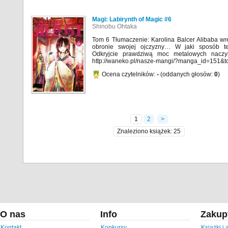
Magi: Labirynth of Magic #6
Shinobu Ohtaka
Tom 6 Tłumaczenie: Karolina Balcer Alibaba wr
obronie swojej ojczyzny… W jaki sposób t
Odkryjcie prawdziwą moc metalowych naczy
http://waneko.pl/nasze-mangi/?manga_id=151&
Ocena czytelników:
-
(oddanych głosów:
0
)
1
2
>
Znaleziono książek: 25
O nas
Info
Zakup
Kontakt
Konkursy
Książki i