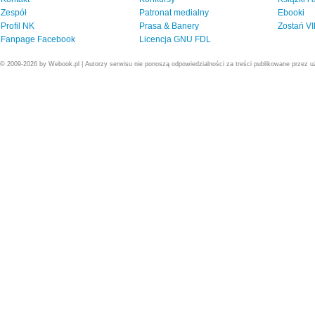
Zespół
Patronat medialny
Ebooki
Profil NK
Prasa & Banery
Zostań V
Fanpage Facebook
Licencja GNU FDL
© 2009-2026 by Webook.pl | Autorzy serwisu nie ponoszą odpowiedzialności za treści publikowane przez