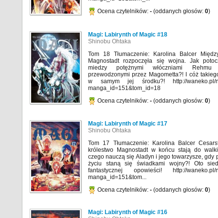
Ocena czytelników:
-
(oddanych głosów:
0
)
Magi: Labirynth of Magic #18
Shinobu Ohtaka
Tom 18 Tłumaczenie: Karolina Balcer Mię
Magnostadt rozpoczęła się wojna. Jak potoc
miedzy potężnymi włóczniami Rehm
przewodzonymi przez Magometta?! I cóż takiego
w samym jej środku?! http://waneko.pl/n
manga_id=151&tom_id=18
Ocena czytelników:
-
(oddanych głosów:
0
)
Magi: Labirynth of Magic #17
Shinobu Ohtaka
Tom 17 Tłumaczenie: Karolina Balcer Cesar
królestwo Magnostadt w końcu stają do walki
czego nauczą się Aladyn i jego towarzysze, gdy 
życiu staną się świadkami wojny?! Oto sie
fantastycznej opowieści! http://waneko.pl/
manga_id=151&tom...
Ocena czytelników:
-
(oddanych głosów:
0
)
Magi: Labirynth of Magic #16