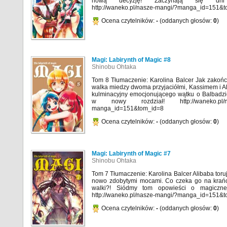
nową decyzję! Zaczynają się dni 
http://waneko.pl/nasze-mangi/?manga_id=151&
Ocena czytelników:
-
(oddanych głosów:
0
)
Magi: Labirynth of Magic #8
Shinobu Ohtaka
Tom 8 Tłumaczenie: Karolina Balcer Jak zakońc
walka miedzy dwoma przyjaciółmi, Kassimem i A
kulminacyjny emocjonującego wątku o Balbadz
w nowy rozdział! http://waneko.pl/na
manga_id=151&tom_id=8
Ocena czytelników:
-
(oddanych głosów:
0
)
Magi: Labirynth of Magic #7
Shinobu Ohtaka
Tom 7 Tłumaczenie: Karolina Balcer Alibaba toru
nowo zdobytymi mocami. Co czeka go na krańcu
walki?! Siódmy tom opowieści o magicznej
http://waneko.pl/nasze-mangi/?manga_id=151&
Ocena czytelników:
-
(oddanych głosów:
0
)