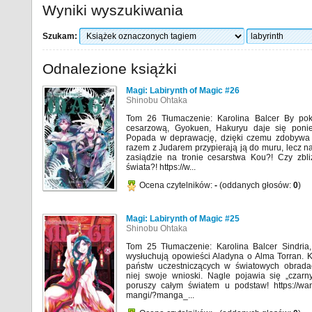
Wyniki wyszukiwania
Szukam:
Odnalezione książki
Magi: Labirynth of Magic #26
Shinobu Ohtaka
Tom 26 Tłumaczenie: Karolina Balcer By po
cesarzową, Gyokuen, Hakuryu daje się ponie
Popada w deprawację, dzięki czemu zdobywa
razem z Judarem przypierają ją do muru, lecz 
zasiądzie na tronie cesarstwa Kou?! Czy zbli
świata?! https://w...
Ocena czytelników:
-
(oddanych głosów:
0
)
Magi: Labirynth of Magic #25
Shinobu Ohtaka
Tom 25 Tłumaczenie: Karolina Balcer Sindri
wysłuchują opowieści Aladyna o Alma Torran. K
państw uczestniczących w światowych obrada
niej swoje wnioski. Nagle pojawia się „czarny
poruszy całym światem u podstaw! https://wan
mangi/?manga_...