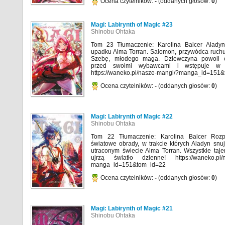
Ocena czytelników:
-
(oddanych głosów:
0
)
Magi: Labirynth of Magic #23
Shinobu Ohtaka
Tom 23 Tłumaczenie: Karolina Balcer Alady
upadku Alma Torran. Salomon, przywódca ruchu 
Szebę, młodego maga. Dziewczyna powoli o
przed swoimi wybawcami i wstępuje w i
https://waneko.pl/nasze-mangi/?manga_id=151
Ocena czytelników:
-
(oddanych głosów:
0
)
Magi: Labirynth of Magic #22
Shinobu Ohtaka
Tom 22 Tłumaczenie: Karolina Balcer Rozp
światowe obrady, w trakcie których Aladyn snu
utraconym świecie Alma Torran. Wszystkie taj
ujrzą światło dzienne! https://waneko.pl/n
manga_id=151&tom_id=22
Ocena czytelników:
-
(oddanych głosów:
0
)
Magi: Labirynth of Magic #21
Shinobu Ohtaka