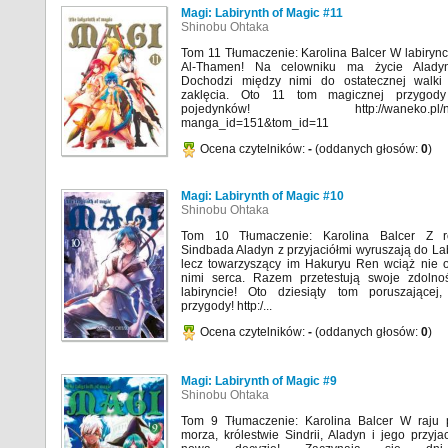
Magi: Labirynth of Magic #11
Shinobu Ohtaka
Tom 11 Tłumaczenie: Karolina Balcer W labirync
Al-Thamen! Na celowniku ma życie Aladyn
Dochodzi między nimi do ostatecznej walki
zaklęcia. Oto 11 tom magicznej przygody
pojedynków! http://waneko.pl/nas
manga_id=151&tom_id=11
Ocena czytelników:
-
(oddanych głosów:
0
)
Magi: Labirynth of Magic #10
Shinobu Ohtaka
Tom 10 Tłumaczenie: Karolina Balcer Z r
Sindbada Aladyn z przyjaciółmi wyruszają do La
lecz towarzyszący im Hakuryu Ren wciąż nie o
nimi serca. Razem przetestują swoje zdoln
labiryncie! Oto dziesiąty tom poruszającej, 
przygody! http:/...
Ocena czytelników:
-
(oddanych głosów:
0
)
Magi: Labirynth of Magic #9
Shinobu Ohtaka
Tom 9 Tłumaczenie: Karolina Balcer W raju 
morza, królestwie Sindrii, Aladyn i jego przyj