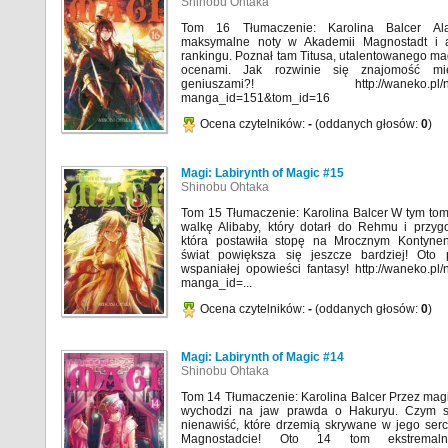
Shinobu Ohtaka
Tom 16 Tłumaczenie: Karolina Balcer Al
maksymalne noty w Akademii Magnostadt i
rankingu. Poznał tam Titusa, utalentowanego m
ocenami. Jak rozwinie się znajomość m
geniuszami?! http://waneko.pl/nas
manga_id=151&tom_id=16
Ocena czytelników:
-
(oddanych głosów:
0
)
Magi: Labirynth of Magic #15
Shinobu Ohtaka
Tom 15 Tłumaczenie: Karolina Balcer W tym tom
walkę Alibaby, który dotarł do Rehmu i przyg
która postawiła stopę na Mrocznym Kontynen
świat powiększa się jeszcze bardziej! Oto 
wspaniałej opowieści fantasy! http://waneko.pl
manga_id=...
Ocena czytelników:
-
(oddanych głosów:
0
)
Magi: Labirynth of Magic #14
Shinobu Ohtaka
Tom 14 Tłumaczenie: Karolina Balcer Przez ma
wychodzi na jaw prawda o Hakuryu. Czym s
nienawiść, które drzemią skrywane w jego serc
Magnostadcie! Oto 14 tom ekstremaln