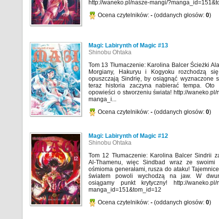
http://waneko.pl/nasze-mangi/?manga_id=151&
Ocena czytelników:
-
(oddanych głosów:
0
)
Magi: Labirynth of Magic #13
Shinobu Ohtaka
Tom 13 Tłumaczenie: Karolina Balcer Ścieżki Ala
Morgiany, Hakuryu i Kogyoku rozchodzą się
opuszczają Sindrię, by osiągnąć wyznaczone s
teraz historia zaczyna nabierać tempa. Oto 
opowieści o stworzeniu świata! http://waneko.pl
manga_i...
Ocena czytelników:
-
(oddanych głosów:
0
)
Magi: Labirynth of Magic #12
Shinobu Ohtaka
Tom 12 Tłumaczenie: Karolina Balcer Sindrii 
Al-Thamenu, więc Sindbad wraz ze swoimi 
ośmioma generałami, rusza do ataku! Tajemnice
światem powoli wychodzą na jaw. W dwun
osiągamy punkt krytyczny! http://waneko.pl/
manga_id=151&tom_id=12
Ocena czytelników:
-
(oddanych głosów:
0
)