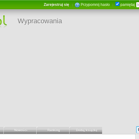
Zarejestruj się
Przypomnij hasło
pamiętaj
Wypracowania
Nowości
Ranking
Dodaj książkę