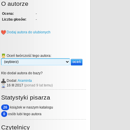
O autorze
Ocena:
-
Liczba głosów:
-
Dodaj autora do ulubionych
Oceń twórczość tego autora:
Kto dodał autora do bazy?
Dodał:
Araminta
16 III 2017
(ponad 9 lat temu)
Statystyki pisarza
26
książek w naszym katalogu
0
osób lubi tego autora
Czytelnicy