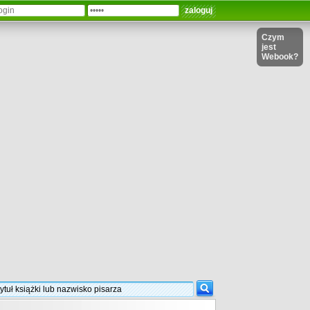
Czym
jest
Webook?