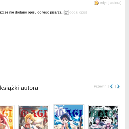
[
edytuj autora
]
szcze nie dodano opisu do tego pisarza.
[
dodaj opis
]
książki autora
Przewiń: [
] [
]