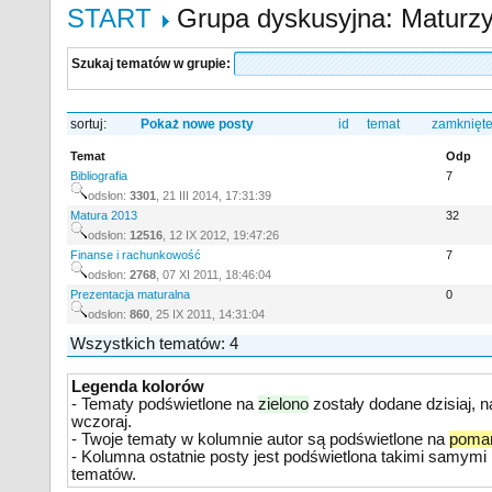
START
Grupa dyskusyjna: Maturzy
Szukaj tematów w grupie:
sortuj:
Pokaż nowe posty
id
temat
zamknięt
Temat
Odp
Bibliografia
7
odsłon:
3301
,
21 III 2014, 17:31:
39
Matura 2013
32
odsłon:
12516
,
12 IX 2012, 19:47:
26
Finanse i rachunkowość
7
odsłon:
2768
,
07 XI 2011, 18:46:
04
Prezentacja maturalna
0
odsłon:
860
,
25 IX 2011, 14:31:
04
Wszystkich tematów: 4
Legenda kolorów
- Tematy podświetlone na
zielono
zostały dodane dzisiaj, n
wczoraj.
- Twoje tematy w kolumnie autor są podświetlone na
poma
- Kolumna ostatnie posty jest podświetlona takimi samym
tematów.