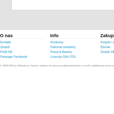
O nas
Info
Zakup
Kontakt
Konkursy
Książki i
Zespół
Patronat medialny
Ebooki
Profil NK
Prasa & Banery
Zostań V
Fanpage Facebook
Licencja GNU FDL
© 2009-2026 by Webook.pl | Autorzy serwisu nie ponoszą odpowiedzialności za treści publikowane przez