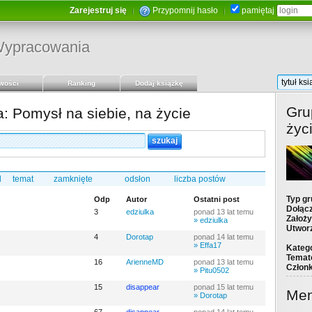
Zarejestruj się
Przypomnij hasło
pamiętaj
ypracowania
wości
Ranking
Dodaj książkę
Gru
 Pomysł na siebie, na życie
życ
d
temat
zamknięte
odsłon
liczba postów
Typ gr
Odp
Autor
Ostatni post
Dołącz
3
edziulka
ponad 13 lat temu
Założy
» edziulka
Utwor
4
Dorotap
ponad 14 lat temu
» Effa17
Katego
Temat
16
ArienneMD
ponad 13 lat temu
Człon
» Pitu0502
15
disappear
ponad 15 lat temu
Me
» Dorotap