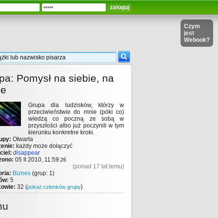
Czym
jest
Webook?
pa: Pomysł na siebie, na
ie
Grupa dla ludzisków, którzy w
przeciwieństwie do mnie (póki co)
wiedzą co poczną ze sobą w
przyszłości albo już poczynili w tym
kierunku konkretne kroki.
upy:
Otwarta
enie:
każdy może dołączyć
ciel:
disappear
zono:
05 II 2010, 11:59:
26
(ponad 17 lat temu)
ria:
Biznes
(grup: 1)
ów:
5
kowie:
32 (
)
pokaż członków grupy
nu