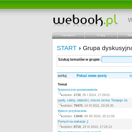
W
Kategorie
Grupy
No
START
Grupa dyskusyjna:
Szukaj tematów w grupie:
sortuj:
Pokaż nowe posty
i
Temat
Noworoczne postanowienia
odsłon:
2730
,
05 I 2014, 17:29:
01
wady, zalety, słabości, mocne strony Twojego Ja
odsłon:
79470
,
14 VI 2011, 20:26:
30
Wasze przykazania.
odsłon:
13848
,
09 XII 2010, 20:21:
55
Pomysł na wakacje ;]
odsłon:
8719
,
19 VI 2010, 17:24:
12