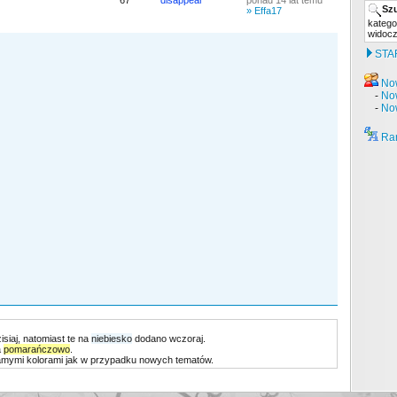
67
disappear
ponad 14 lat temu
Sz
» Effa17
katego
widocz
STAR
No
-
No
-
No
Ran
siaj, natomiast te na
niebiesko
dodano wczoraj.
a
pomarańczowo
.
 samymi kolorami jak w przypadku nowych tematów.