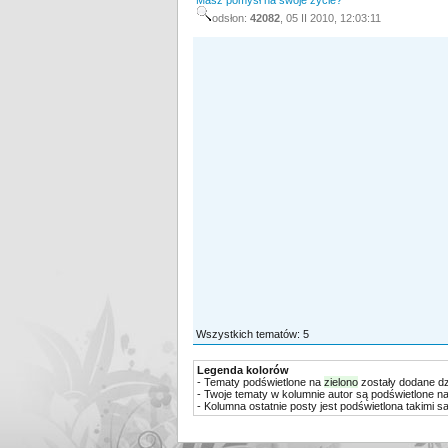
Masz pomysł na swoje życie?
odsłon:
42082
,
05 II 2010, 12:03:
11
Wszystkich tematów: 5
Legenda kolorów
- Tematy podświetlone na
zielono
zostały dodane dzi
- Twoje tematy w kolumnie autor są podświetlone n
- Kolumna ostatnie posty jest podświetlona takimi