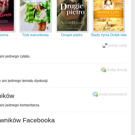
korna
Tryb warunkowy
Drugie piętro
Ślady życia Dotyk lata
[
dodaj cytat
]
ani jednego cytatu.
[
dodaj temat
]
e ani jednego tematu dyskusji.
ników
[
dodaj komentarz
]
 ani jednego komentarza.
owników Facebooka