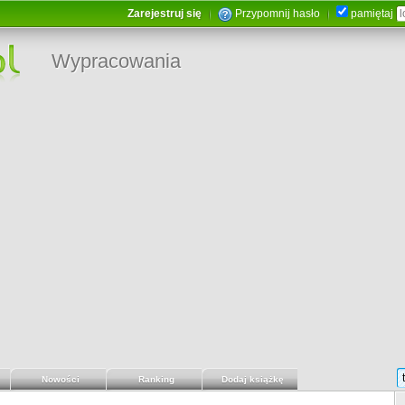
Zarejestruj się
Przypomnij hasło
pamiętaj
Wypracowania
Nowości
Ranking
Dodaj książkę