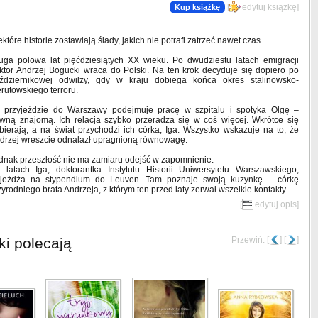
[
edytuj książkę
]
Kup książkę
ektóre historie zostawiają ślady, jakich nie potrafi zatrzeć nawet czas
uga połowa lat pięćdziesiątych XX wieku. Po dwudziestu latach emigracji
ktor Andrzej Bogucki wraca do Polski. Na ten krok decyduje się dopiero po
ździernikowej odwilży, gdy w kraju dobiega końca okres stalinowsko-
erutowskiego terroru.
 przyjeździe do Warszawy podejmuje pracę w szpitalu i spotyka Olgę –
wną znajomą. Ich relacja szybko przeradza się w coś więcej. Wkrótce się
bierają, a na świat przychodzi ich córka, Iga. Wszystko wskazuje na to, że
drzej wreszcie odnalazł upragnioną równowagę.
dnak przeszłość nie ma zamiaru odejść w zapomnienie.
 latach Iga, doktorantka Instytutu Historii Uniwersytetu Warszawskiego,
jeżdża na stypendium do Leuven. Tam poznaje swoją kuzynkę – córkę
zyrodniego brata Andrzeja, z którym ten przed laty zerwał wszelkie kontakty.
[
edytuj opis
]
ki polecają
Przewiń: [
] [
]