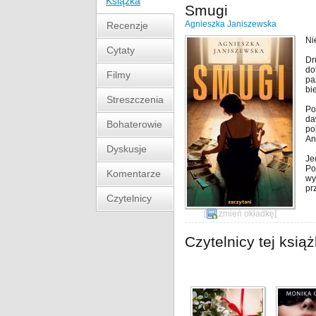
Książka
Smugi
Agnieszka Janiszewska
Recenzje
Ni
Cytaty
Dr
do
Filmy
pa
bi
Streszczenia
Po
da
Bohaterowie
po
An
Dyskusje
Je
Po
Komentarze
wy
pr
Czytelnicy
[
zmień okładkę
]
Czytelnicy tej książ