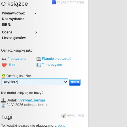
O książce
[
edytuj informacje
]
Wydawnictwo:
-
Rok wydania:
-
ISBN:
-
Ocena:
5
Liczba głosów:
1
Oznacz książkę jako:
Przeczytana
Planuję przeczytać
Ulubiona
Teraz czytam
Oceń tę książkę:
Kto dodał książkę do bazy?
Dodał:
KrystynaCzerniga
24 VI 2026
(miesiąc temu)
Tagi
[
edytuj tagi
]
Tej książki jeszcze nie otagowano,
zrób to
!