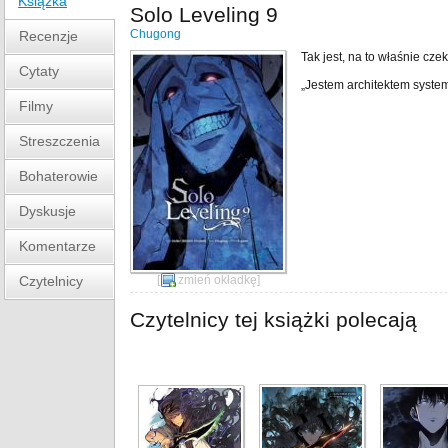
Książka
Solo Leveling 9
Chugong
Recenzje
Tak jest, na to właśnie czek
Cytaty
„Jestem architektem syste
Filmy
Streszczenia
Bohaterowie
Dyskusje
Komentarze
Czytelnicy
[
zmień okładkę
]
Czytelnicy tej książki polecają