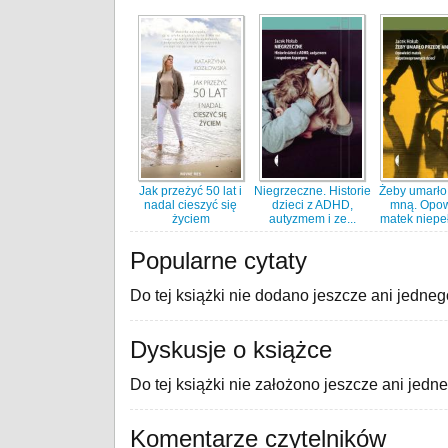
Jak przeżyć 50 lat i
Niegrzeczne. Historie
Żeby umarło
nadal cieszyć się
dzieci z ADHD,
mną. Opow
życiem
autyzmem i ze...
matek niepeł
Popularne cytaty
Do tej książki nie dodano jeszcze ani jedneg
Dyskusje o książce
Do tej książki nie założono jeszcze ani jedn
Komentarze czytelników