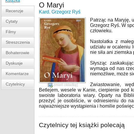
Książka
O Maryi
Recenzje
Kard. Grzegorz Ryś
Patrząc na Maryję, 
Cytaty
Grzegorz Ryś. W spo
człowieku.
Filmy
Nastolatka z małe
Streszczenia
udziału w ocaleniu 
nie siła ani ziemska 
Bohaterowie
Słysząc zaskakują
Dyskusje
wymaga od nas rzecz
Komentarze
niemożliwe, może si
Czytelnicy
Zwiastowanie, wę
[
zmień okładkę
]
Betlejem, wesele w Kanie, cierpienie pod 
swoiste laboratoria wiary. Oparty na Bib
przeżyć je osobiście, w odniesieniu do na
najważniejsze wystąpienia i homilie poświę
Czytelnicy tej książki polecają