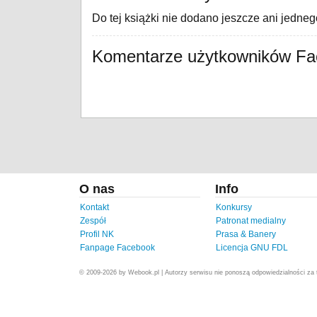
Do tej książki nie dodano jeszcze ani jedne
Komentarze użytkowników F
O nas
Info
Kontakt
Konkursy
Zespół
Patronat medialny
Profil NK
Prasa & Banery
Fanpage Facebook
Licencja GNU FDL
© 2009-2026 by Webook.pl | Autorzy serwisu nie ponoszą odpowiedzialności za