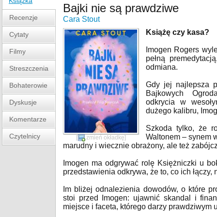
Książka
Bajki nie są prawdziwe
Recenzje
Cara Stout
Książę czy kasa?
Cytaty
Imogen Rogers wylec
Filmy
pełną premedytacją
odmiana.
Streszczenia
Gdy jej najlepsza p
Bohaterowie
Bajkowych Ogroda
odkrycia w wesoł
Dyskusje
dużego kalibru, Imog
Komentarze
Szkoda tylko, że r
Czytelnicy
Waltonem – synem wła
[
zmień okładkę
]
marudny i wiecznie obrażony, ale też zabójcz
Imogen ma odgrywać rolę Księżniczki u bok
przedstawienia odkrywa, że to, co ich łączy, n
Im bliżej odnalezienia dowodów, o które pro
stoi przed Imogen: ujawnić skandal i fin
miejsce i faceta, którego darzy prawdziwym