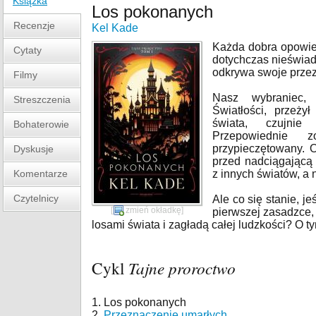
Książka
Los pokonanych
Recenzje
Kel Kade
Każda dobra opowieś
Cytaty
dotychczas nieświad
odkrywa swoje prze
Filmy
Nasz wybraniec,
Streszczenia
Światłości, przeży
świata, czujnie 
Bohaterowie
Przepowiednie 
przypieczętowany. 
Dyskusje
przed nadciągającą
Komentarze
z innych światów, a 
Czytelnicy
Ale co się stanie, j
[
zmień okładkę
]
pierwszej zasadzce,
losami świata i zagładą całej ludzkości? O ty
Cykl
Tajne proroctwo
1. Los pokonanych
2.
Przeznaczenie umarłych