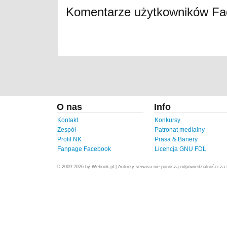
Komentarze użytkowników F
O nas
Info
Kontakt
Konkursy
Zespół
Patronat medialny
Profil NK
Prasa & Banery
Fanpage Facebook
Licencja GNU FDL
© 2009-2026 by Webook.pl | Autorzy serwisu nie ponoszą odpowiedzialności za