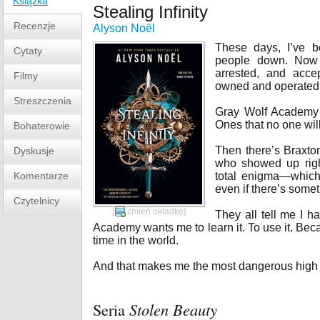
Książka
Stealing Infinity
Recenzje
Alyson Noël
These days, I’ve be
Cytaty
people down. Now 
arrested, and accep
Filmy
owned and operated b
Streszczenia
Gray Wolf Academy i
Ones that no one wil
Bohaterowie
Then there’s Braxton
Dyskusje
who showed up righ
Komentarze
total enigma—which 
even if there’s some
Czytelnicy
[
zmień okładkę
]
They all tell me I ha
Academy wants me to learn it. To use it. Becau
time in the world.
And that makes me the most dangerous high 
Seria
Stolen Beauty