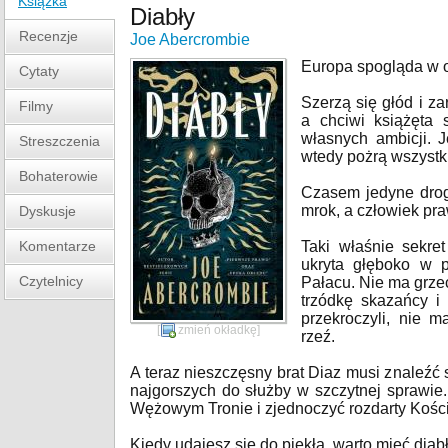
Książka
Diabły
Recenzje
Joe Abercrombie
Europa spogląda w o
Cytaty
Szerzą się głód i za
Filmy
a chciwi książęta 
własnych ambicji. J
Streszczenia
wtedy pożrą wszystk
Bohaterowie
Czasem jedyne drogi
mrok, a człowiek pra
Dyskusje
Komentarze
Taki właśnie sekre
ukryta głęboko w 
Czytelnicy
Pałacu. Nie ma grzec
trzódkę skazańcy i 
przekroczyli, nie m
[
zmień okładkę
]
rzeź.
A teraz nieszczęsny brat Diaz musi znaleźć
najgorszych do służby w szczytnej sprawie.
Wężowym Tronie i zjednoczyć rozdarty Kości
Kiedy udajesz się do piekła, warto mieć diab