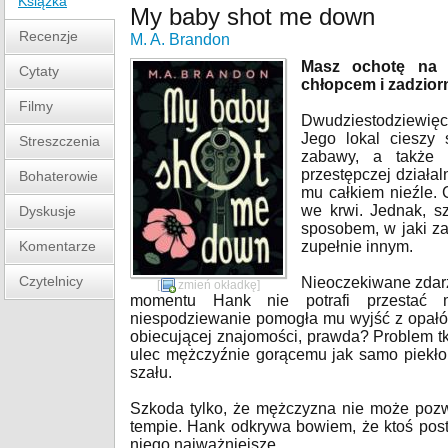
Książka
My baby shot me down
Recenzje
M. A. Brandon
Masz ochotę na 
Cytaty
chłopcem i zadzio
Filmy
Dwudziestodziewięci
Jego lokal cieszy
Streszczenia
zabawy, a także 
przestępczej działal
Bohaterowie
mu całkiem nieźle. 
we krwi. Jednak, s
Dyskusje
sposobem, w jaki za
Komentarze
zupełnie innym.
Czytelnicy
Nieoczekiwane zdarz
[
zmień okładkę
]
momentu Hank nie potrafi przestać m
niespodziewanie pomogła mu wyjść z opałów
obiecującej znajomości, prawda? Problem t
ulec mężczyźnie gorącemu jak samo piekło
szału.
Szkoda tylko, że mężczyzna nie może pozwo
tempie. Hank odkrywa bowiem, że ktoś posta
niego najważniejsze…