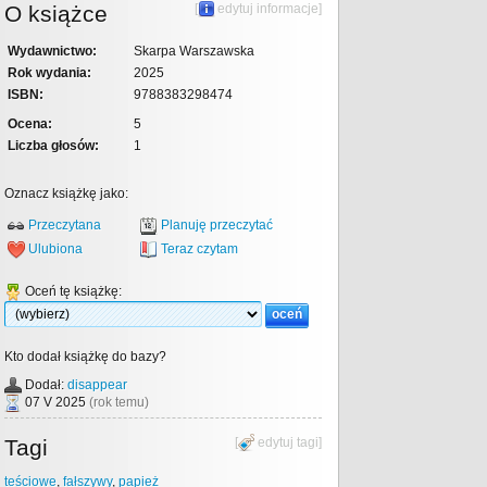
O książce
[
edytuj informacje
]
Wydawnictwo:
Skarpa Warszawska
Rok wydania:
2025
ISBN:
9788383298474
Ocena:
5
Liczba głosów:
1
Oznacz książkę jako:
Przeczytana
Planuję przeczytać
Ulubiona
Teraz czytam
Oceń tę książkę:
Kto dodał książkę do bazy?
Dodał:
disappear
07 V 2025
(rok temu)
Tagi
[
edytuj tagi
]
teściowe
,
fałszywy
,
papież