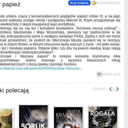
y papież
[
edytuj książkę
]
Kup książkę
edy umiera znany z konserwatywnych poglądów papież Urban IX, a na jego
ejsce wybrany zostaje młody i postępowy Marceli III, Rzym przygotowuje się
 wielkiej fety z okazji inauguracji jego pontyfikatu.
bierają się na nią też i bohaterki bestsellera „Teściowe muszą zniknąć” -
zimiera Niedzielska i Maja Wrzesińska, pierwszy raz zjednoczone w tej
mej, entuzjastycznej opinii o następcy świętego Piotra. Żadna z nich nie może
dnak przewidzieć, że podróż do Wiecznego Miasta zamieni się w mrożący
ew w żyłach thriller, w którym zmuszone będą walczyć o życie - nie tylko swoje,
e też i młodego papieża. Pytanie tylko: czy oby na pewno wiedzą, kogo ratują
 śmiertelnego niebezpieczeństwa?
eściowe i fałszywy papież” to kolejna komedia kryminalna Alka
gozińskiego, autora znanego z łączenia klasycznych intryg
tektywistycznych z dużą dawką czarnego humoru.
ps://lubimyczytac.pl/ksiazka/5190425/tesciowe-i-falszywy-...
[
edytuj opis
]
ki polecają
Przewiń: [
] [
]