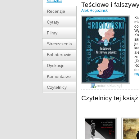
Książka
Teściowe i fałszyw
Alek Rogoziński
Recenzje
Ki
Cytaty
mi
do
Wy
Filmy
Ka
sa
Streszczenia
je
kr
al
Bohaterowie
ze
„T
Dyskusje
Ro
de
htt
Komentarze
[
zmień okładkę
]
Czytelnicy
Czytelnicy tej książ