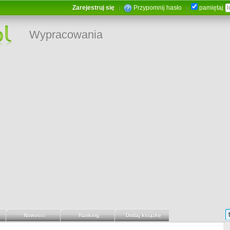
Zarejestruj się
Przypomnij hasło
pamiętaj
Wypracowania
Nowości
Ranking
Dodaj książkę