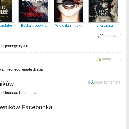
zrobiłeś
Boska proporcja
W otchłani mroku
Perła czasu
[
dodaj cytat
]
ani jednego cytatu.
[
dodaj temat
]
e ani jednego tematu dyskusji.
ników
[
dodaj komentarz
]
 ani jednego komentarza.
owników Facebooka