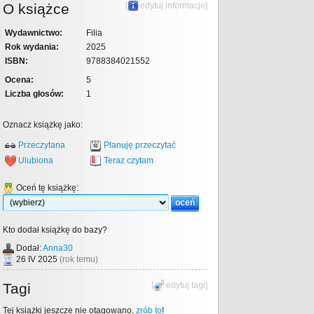
O książce
[
edytuj informacje
]
Wydawnictwo:
Filia
Rok wydania:
2025
ISBN:
9788384021552
Ocena:
5
Liczba głosów:
1
Oznacz książkę jako:
Przeczytana
Planuję przeczytać
Ulubiona
Teraz czytam
Oceń tę książkę:
Kto dodał książkę do bazy?
Dodał:
Anna30
26 IV 2025
(rok temu)
Tagi
[
edytuj tagi
]
Tej książki jeszcze nie otagowano,
zrób to
!