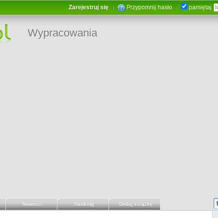
Zarejestruj się
Przypomnij hasło
pamiętaj
Wypracowania
Nowości
Ranking
Dodaj książkę