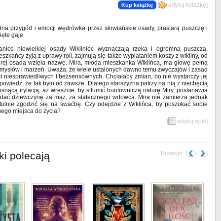
[
edytuj książkę
]
Kup książkę
łna przygód i emocji wędrówka przez słowiańskie osady, prastarą puszczę i
ięte gaje.
anice niewielkiej osady Wikliniec wyznaczają rzeka i ogromna puszcza.
eszkańcy żyją z uprawy roli, zajmują się także wyplataniem koszy z wikliny, od
órej osada wzięła nazwę. Mira, młoda mieszkanka Wiklińca, ma głowę pełną
mysłów i marzeń. Uważa, że wiele ustalonych dawno temu zwyczajów i zasad
st niesprawiedliwych i bezsensownych. Chciałaby zmian, bo nie wystarczy jej
powiedź, że tak było od zawsze. Dlatego starszyzna patrzy na nią z niechęcią
rosnącą irytacją, aż wreszcie, by stłumić buntowniczą naturę Miry, postanawia
dać dziewczynę za mąż, za statecznego wdowca. Mira nie zamierza jednak
tulnie zgodzić się na swaćbę. Czy odejdzie z Wiklińca, by poszukać sobie
nego miejsca do życia?
[
edytuj opis
]
ki polecają
Przewiń: [
] [
]