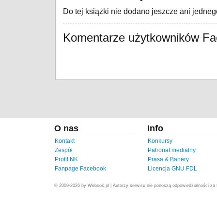
Do tej książki nie dodano jeszcze ani jedne
Komentarze użytkowników F
O nas
Info
Kontakt
Konkursy
Zespół
Patronat medialny
Profil NK
Prasa & Banery
Fanpage Facebook
Licencja GNU FDL
© 2009-2026 by Webook.pl | Autorzy serwisu nie ponoszą odpowiedzialności za