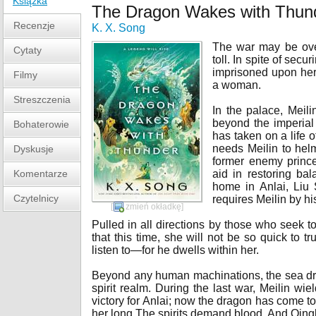
Książka
The Dragon Wakes with Thun
Recenzje
K. X. Song
The war may be over
Cytaty
toll. In spite of secu
imprisoned upon her
Filmy
a woman.
Streszczenia
In the palace, Meili
beyond the imperial
Bohaterowie
has taken on a life o
needs Meilin to helm
Dyskusje
former enemy prince
Komentarze
aid in restoring b
home in Anlai, Liu 
Czytelnicy
requires Meilin by his
[
zmień okładkę
]
Pulled in all directions by those who seek t
that this time, she will not be so quick to t
listen to—for he dwells within her.
Beyond any human machinations, the sea dr
spirit realm. During the last war, Meilin wi
victory for Anlai; now the dragon has come to
her long The spirits demand blood. And Qing