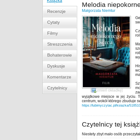
Książka
Melodia niepokorn
Małgorzata Niemtur
Recenzje
Ge
Cytaty
sw
Cz
Filmy
ro
Streszczenia
Ma
sz
ro
Bohaterowie
wy
Dyskusje
Hi
wc
ma
Komentarze
Sz
Czytelnicy
mo
[
zmień okładkę
]
za
wyjątkowe miejsce w jej życiu. T
centrum, wokół którego zbuduje sw
https://lubimyczytac.pl/ksiazka/51851
Czytelnicy tej książ
Niestety zbyt mało osób przeczytał