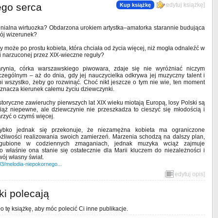
ego serca
[
edytuj książkę
]
Kup książkę
nialna wirtuozka? Obdarzona urokiem artystka–amatorka starannie budująca
ój wizerunek?
y może po prostu kobieta, która chciała od życia więcej, niż mogła odnaleźć w
li narzuconej przez XIX-wieczne reguły?
rynia, córka warszawskiego piwowara, zdaje się nie wyróżniać niczym
czególnym – aż do dnia, gdy jej nauczycielka odkrywa jej muzyczny talent i
bi wszystko, żeby go rozwinąć. Choć nikt jeszcze o tym nie wie, ten moment
znacza kierunek całemu życiu dziewczynki.
storyczne zawieruchy pierwszych lat XIX wieku miotają Europą, losy Polski są
iąż niepewne, ale dziewczynie nie przeszkadza to cieszyć się młodością i
rzyć o czymś więcej.
ybko jednak się przekonuje, że niezamężna kobieta ma ograniczone
żliwości realizowania swoich zamierzeń. Marzenia schodzą na dalszy plan,
gubione w codziennych zmaganiach, jednak muzyka wciąż zajmuje
o właśnie ona stanie się ostatecznie dla Marii kluczem do niezależności i
ój własny świat.
03/melodia-niepokornego...
[
edytuj opis
]
ki polecają
o tę książkę, aby móc polecić Ci inne publikacje.