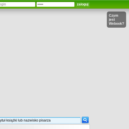
Czym
jest
Webook?