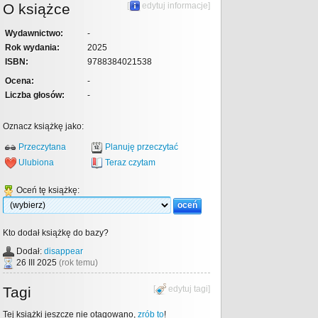
O książce
[
edytuj informacje
]
Wydawnictwo:
-
Rok wydania:
2025
ISBN:
9788384021538
Ocena:
-
Liczba głosów:
-
Oznacz książkę jako:
Przeczytana
Planuję przeczytać
Ulubiona
Teraz czytam
Oceń tę książkę:
Kto dodał książkę do bazy?
Dodał:
disappear
26 III 2025
(rok temu)
Tagi
[
edytuj tagi
]
Tej książki jeszcze nie otagowano,
zrób to
!