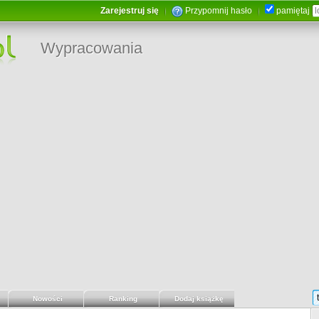
Zarejestruj się
Przypomnij hasło
pamiętaj
Wypracowania
Nowości
Ranking
Dodaj książkę