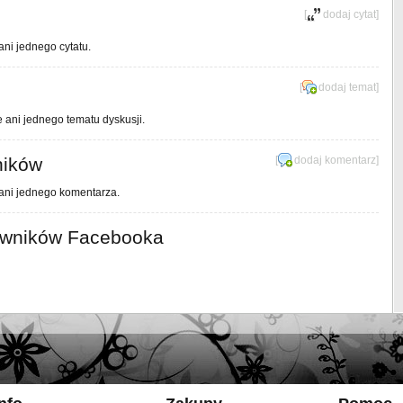
[
dodaj cytat
]
ani jednego cytatu.
[
dodaj temat
]
e ani jednego tematu dyskusji.
ników
[
dodaj komentarz
]
 ani jednego komentarza.
owników Facebooka