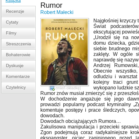
Książka
Rumor
Recenzje
Robert Małecki
Najgłośniej krzyczy 
Cytaty
Świat podcasteró
ekscytującej powieś
Filmy
„Urodził się na n
domu dziecka, gdzie
Streszczenia
siebie brudnego mis
zaklęty. W ogóle s
Bohaterowie
naprawdę się nazywa 
Andrzej Rumowski,
Dyskusje
Obecnie wszystko
Komentarze
odludziu i warszta
kolejny traci gru
Czytelnicy
wykopano ludzkie szc
[
zmień okładkę
]
Rumor znów musiał zmierzyć się z przeszłoś
W dochodzenie angażuje się jego dawny 
prowadzi popularny podcast kryminalny „Z
komentuje postępy i prace śledczych, opow
dowodach.
Dowodach obciążających Rumora…
Zakulisowa manipulacja i przecieki sprawia
Zgon podejmują coraz radykalniejsze kro
eksgangster, ojciec zaginionego przed l