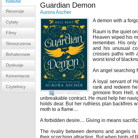
Książka
Guardian Demon
Recenzje
Aurora Ascher
A demon with a forg
Cytaty
Raum is the quiet on
Filmy
Heaven wiped his me
remember. His only 
Streszczenia
and his unusual con
crosses paths with 
Bohaterowie
worst kind of black
Dyskusje
An angel searching 
Komentarze
A loyal servant of H
Czytelnicy
rank and redeem her
grimoire from Hell,
[
zmień okładkę
]
unbreakable contract. He must help her navig
holds dear. But her ruthless plan backfires w
moth to a flame…
A forbidden desire… Giving in means sacrific
The rivalry between demons and angels is a
their scorching attraction. But when hints of 