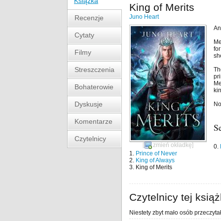
Książka
King of Merits
Juno Heart
Recenzje
An
Cytaty
Me
fo
Filmy
sh
Streszczenia
Th
pr
Me
Bohaterowie
ki
Dyskusje
No
Komentarze
S
Czytelnicy
[
zmień okładkę
]
0.
1.
Prince of Never
2.
King of Always
3. King of Merits
Czytelnicy tej książ
Niestety zbyt mało osób przeczytał