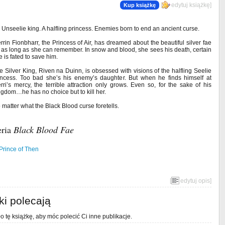
[
edytuj książkę
]
Kup książkę
 Unseelie king. A halfling princess. Enemies born to end an ancient curse.
rrin Fionbharr, the Princess of Air, has dreamed about the beautiful silver fae
r as long as she can remember. In snow and blood, she sees his death, certain
e is fated to save him.
e Silver King, Riven na Duinn, is obsessed with visions of the halfling Seelie
incess. Too bad she’s his enemy’s daughter. But when he finds himself at
rri’s mercy, the terrible attraction only grows. Even so, for the sake of his
ngdom…he has no choice but to kill her.
 matter what the Black Blood curse foretells.
eria
Black Blood Fae
Prince of Then
[
edytuj opis
]
ki polecają
o tę książkę, aby móc polecić Ci inne publikacje.