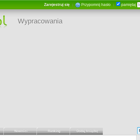
Zarejestruj się
Przypomnij hasło
pamiętaj
Wypracowania
Nowości
Ranking
Dodaj książkę