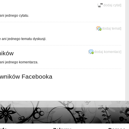
[
dodaj cytat
]
ani jednego cytatu.
[
dodaj temat
]
e ani jednego tematu dyskusji.
ników
[
dodaj komentarz
]
 ani jednego komentarza.
owników Facebooka