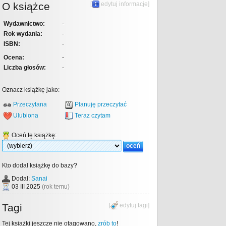
O książce
[
edytuj informacje
]
Wydawnictwo:
-
Rok wydania:
-
ISBN:
-
Ocena:
-
Liczba głosów:
-
Oznacz książkę jako:
Przeczytana
Planuję przeczytać
Ulubiona
Teraz czytam
Oceń tę książkę:
Kto dodał książkę do bazy?
Dodał:
Sanai
03 III 2025
(rok temu)
Tagi
[
edytuj tagi
]
Tej książki jeszcze nie otagowano,
zrób to
!