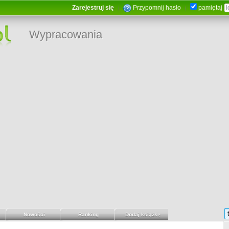
Zarejestruj się
Przypomnij hasło
pamiętaj
Wypracowania
Nowości
Ranking
Dodaj książkę