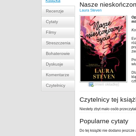
Książka
Nasze nieskończon
Laura Steven
Recenzje
Op
Cytaty
mi
Ko
Filmy
Ev
Streszczenia
ró
pr
zw
Bohaterowie
Pr
Dyskusje
wł
Dl
Komentarze
kl
cz
[
zmień okładkę
]
Czytelnicy
Czytelnicy tej książ
Niestety zbyt mało osób przeczytał
Popularne cytaty
Do tej książki nie dodano jeszcze 