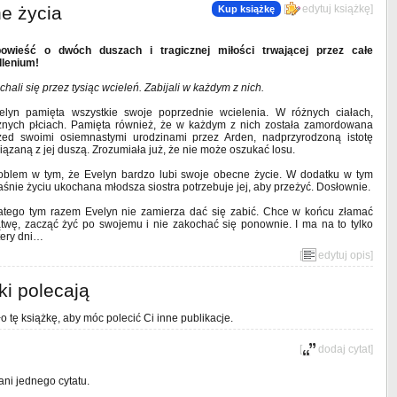
e życia
[
edytuj książkę
]
Kup książkę
owieść o dwóch duszach i tragicznej miłości trwającej przez całe
llenium!
chali się przez tysiąc wcieleń. Zabijali w każdym z nich.
elyn pamięta wszystkie swoje poprzednie wcielenia. W różnych ciałach,
żnych płciach. Pamięta również, że w każdym z nich została zamordowana
zed swoimi osiemnastymi urodzinami przez Arden, nadprzyrodzoną istotę
iązaną z jej duszą. Zrozumiała już, że nie może oszukać losu.
oblem w tym, że Evelyn bardzo lubi swoje obecne życie. W dodatku w tym
aśnie życiu ukochana młodsza siostra potrzebuje jej, aby przeżyć. Dosłownie.
atego tym razem Evelyn nie zamierza dać się zabić. Chce w końcu złamać
ątwę, zacząć żyć po swojemu i nie zakochać się ponownie. I ma na to tylko
tery dni…
[
edytuj opis
]
ki polecają
o tę książkę, aby móc polecić Ci inne publikacje.
[
dodaj cytat
]
ani jednego cytatu.