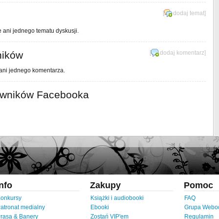
[
dodaj temat
]
e ani jednego tematu dyskusji.
ników
[
dodaj komentarz
]
 ani jednego komentarza.
owników Facebooka
Info
Zakupy
Pomoc
onkursy
Książki i audiobooki
FAQ
atronat medialny
Ebooki
Grupa Webo
rasa & Banery
Zostań VIP'em
Regulamin