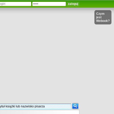
Czym
jest
Webook?