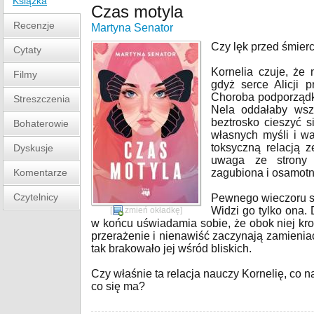
Książka
Czas motyla
Recenzje
Martyna Senator
Czy lęk przed śmierc
Cytaty
Kornelia czuje, że 
Filmy
gdyż serce Alicji 
Choroba podporządko
Streszczenia
Nela oddałaby wszy
beztrosko cieszyć 
Bohaterowie
własnych myśli i wa
toksyczną relacją 
Dyskusje
uwaga ze strony 
Komentarze
zagubiona i osamotn
Czytelnicy
Pewnego wieczoru sp
Widzi go tylko ona. 
[
zmień okładkę
]
w końcu uświadamia sobie, że obok niej kro
przerażenie i nienawiść zaczynają zamieniać 
tak brakowało jej wśród bliskich.
Czy właśnie ta relacja nauczy Kornelię, co 
co się ma?