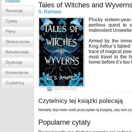
Książka
Tales of Witches and Wyvern
Recenzje
S. Ramsey
Plucky sixteen-year-
Cytaty
perilous quest to 
malevolent Unseeli
Filmy
Armed by the immor
Streszczenia
King Arthur’s fabled 
trace of magical po
Bohaterowie
must travel to the 
home before it’s too l
Dyskusje
Komentarze
Czytelnicy
[
zmień okładkę
]
Czytelnicy tej książki polecają
Niestety zbyt mało osób przeczytało tę książkę, aby móc po
Popularne cytaty