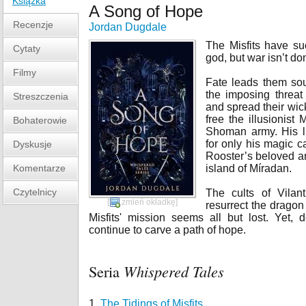
Książka
A Song of Hope
Recenzje
Jordan Dugdale
The Misfits have su
Cytaty
god, but war isn’t do
Filmy
Fate leads them sou
the imposing threa
Streszczenia
and spread their wick
free the illusionis
Bohaterowie
Shoman army. His li
for only his magic ca
Dyskusje
Rooster’s beloved an
Komentarze
island of Míradan.
Czytelnicy
The cults of Vilan
[
zmień okładkę
]
resurrect the dragon
Misfits' mission seems all but lost. Yet, 
continue to carve a path of hope.
Seria
Whispered Tales
1.
The Tidings of Misfits