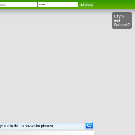
Czym
jest
Webook?