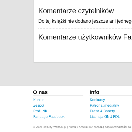
Komentarze czytelników
Do tej książki nie dodano jeszcze ani jedne
Komentarze użytkowników F
O nas
Info
Kontakt
Konkursy
Zespół
Patronat medialny
Profil NK
Prasa & Banery
Fanpage Facebook
Licencja GNU FDL
© 2009-2026 by Webook.pl | Autorzy serwisu nie ponoszą odpowiedzialności za