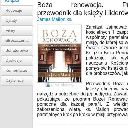
Książka
Boża renowacja. Pra
Recenzje
przewodnik dla księży i lideró
James Mallon ks.
Cytaty
Zamiast zajmować
Filmy
kościelnych i zasp
wspólnoty parafial
Streszczenia
misję, do której są 
świat i czyńcie ucz
Bohaterowie
Książka Boża Renow
pokazuje, jak wy
Dyskusje
nauczaniu Kościoł
pomysłów książka do
Komentarze
dla proboszczów, jak 
Czytelnicy
Przewodnik Boża r
[
zmień okładkę
]
księży i liderów pa
narzędzia potrzebne do jej podjęcia. Zawart
pokazujące, że program Bożej Renowacj
pomocne dla każdej parafii. Z wielk
zakorzenioną wiarą, ks. Mallon prowad
parafialnych krok po kroku w misji przyprowa