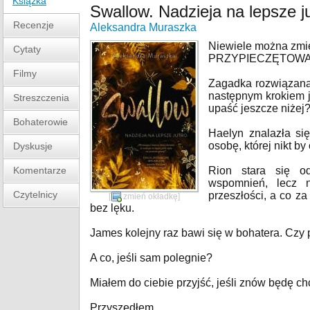
Książka
Swallow. Nadzieja na lepsze j
Recenzje
Aleksandra Muraszka
Niewiele można zm
Cytaty
PRZYPIECZĘTOWA
Filmy
Zagadka rozwiązana. 
następnym krokiem j
Streszczenia
upaść jeszcze niżej
Bohaterowie
Haelyn znalazła s
osobę, której nikt by
Dyskusje
Komentarze
Rion stara się od
wspomnień, lecz 
Czytelnicy
przeszłości, a co za
[
zmień okładkę
]
bez lęku.
James kolejny raz bawi się w bohatera. Czy
A co, jeśli sam polegnie?
Miałem do ciebie przyjść, jeśli znów będę ch
Przyszedłem.