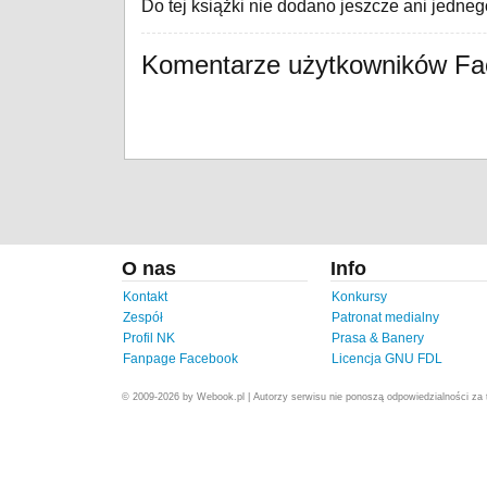
Do tej książki nie dodano jeszcze ani jedne
Komentarze użytkowników F
O nas
Info
Kontakt
Konkursy
Zespół
Patronat medialny
Profil NK
Prasa & Banery
Fanpage Facebook
Licencja GNU FDL
© 2009-2026 by Webook.pl | Autorzy serwisu nie ponoszą odpowiedzialności za