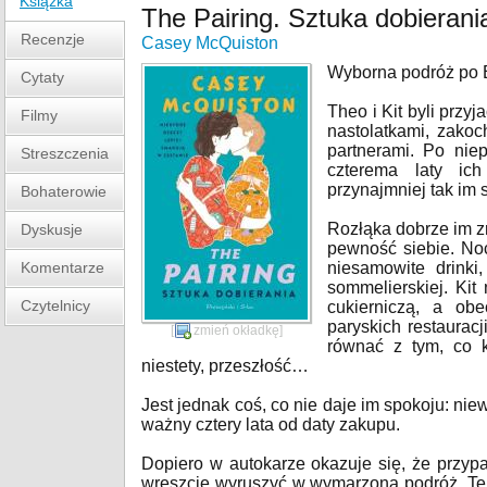
Książka
The Pairing. Sztuka dobierani
Recenzje
Casey McQuiston
Wyborna podróż po E
Cytaty
Theo i Kit byli przy
Filmy
nastolatkami, zakoc
partnerami. Po nie
Streszczenia
czterema laty ic
przynajmniej tak im 
Bohaterowie
Rozłąka dobrze im z
Dyskusje
pewność siebie. No
Komentarze
niesamowite drinki,
sommelierskiej. Kit
Czytelnicy
cukierniczą, a ob
paryskich restaurac
[
zmień okładkę
]
równać z tym, co k
niestety, przeszłość…
Jest jednak coś, co nie daje im spokoju: nie
ważny cztery lata od daty zakupu.
Dopiero w autokarze okazuje się, że przy
wreszcie wyruszyć w wymarzoną podróż. Ter