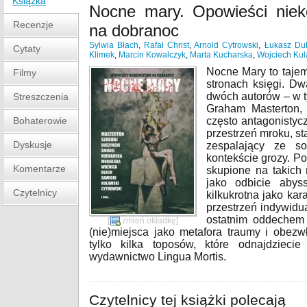
Książka
Nocne mary. Opowieści niek
Recenzje
na dobranoc
Sylwia Błach
,
Rafał Christ
,
Arnold Cytrowski
,
Łukasz Du
Cytaty
Klimek
,
Marcin Kowalczyk
,
Marta Kucharska
,
Wojciech Kul
Nocne Mary to taje
Filmy
stronach księgi. Dw
dwóch autorów – w t
Streszczenia
Graham Masterton, 
Bohaterowie
często antagonistycz
przestrzeń mroku, st
Dyskusje
zespalający ze s
kontekście grozy. Pod
Komentarze
skupione na takich 
jako odbicie abys
Czytelnicy
kilkukrotna jako ka
przestrzeń indywidu
ostatnim oddechem 
[
zmień okładkę
]
(nie)miejsca jako metafora traumy i obezw
tylko kilka toposów, które odnajdziec
wydawnictwo Lingua Mortis.
Czytelnicy tej książki polecają