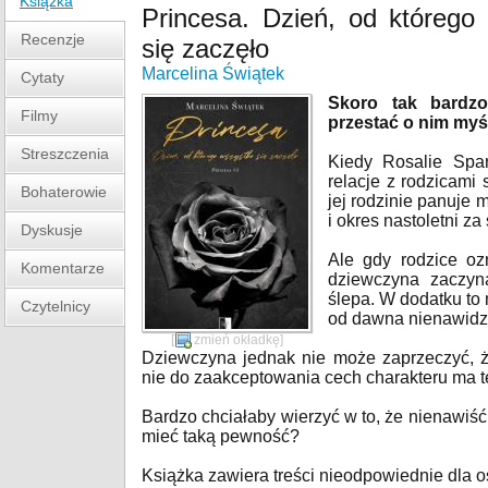
Książka
Princesa. Dzień, od którego
Recenzje
się zaczęło
Marcelina Świątek
Cytaty
Skoro tak bardzo
Filmy
przestać o nim myś
Streszczenia
Kiedy Rosalie Spar
relacje z rodzicami
Bohaterowie
jej rodzinie panuje 
i okres nastoletni za
Dyskusje
Ale gdy rodzice ozn
Komentarze
dziewczyna zaczyn
ślepa. W dodatku to
Czytelnicy
od dawna nienawidz
[
zmień okładkę
]
Dziewczyna jednak nie może zaprzeczyć, ż
nie do zaakceptowania cech charakteru ma te
Bardzo chciałaby wierzyć w to, że nienawiść 
mieć taką pewność?
Książka zawiera treści nieodpowiednie dla o